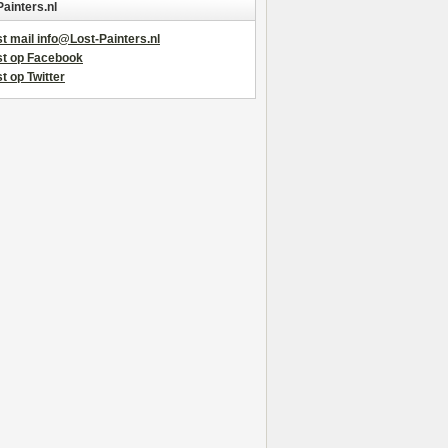
Painters.nl
t mail info@Lost-Painters.nl
st op Facebook
t op Twitter