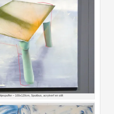
tjespuffer – 100x120cm, Spuitbus, acrylverf en stift