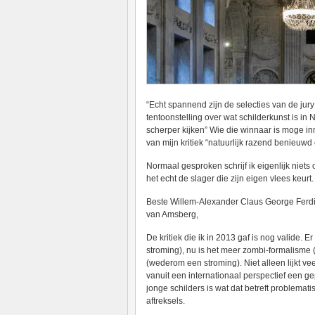
“Echt spannend zijn de selecties van de jury
tentoonstelling over wat schilderkunst is in 
scherper kijken” Wie die winnaar is moge inmi
van mijn kritiek “natuurlijk razend benieuwd 
Normaal gesproken schrijf ik eigenlijk niets
het echt de slager die zijn eigen vlees keurt
Beste Willem-Alexander Claus George Ferd
van Amsberg,
De kritiek die ik in 2013 gaf is nog valide. 
stroming), nu is het meer zombi-formalisme
(wederom een stroming). Niet alleen lijkt vee
vanuit een internationaal perspectief een ge
jonge schilders is wat dat betreft problemat
aftreksels.