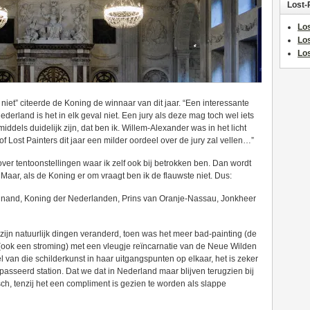
Lost-
Los
Lo
Los
 niet” citeerde de Koning de winnaar van dit jaar. “Een interessante
Nederland is het in elk geval niet. Een jury als deze mag toch wel iets
ddels duidelijk zijn, dat ben ik. Willem-Alexander was in het licht
of Lost Painters dit jaar een milder oordeel over de jury zal vellen…”
 over tentoonstellingen waar ik zelf ook bij betrokken ben. Dan wordt
. Maar, als de Koning er om vraagt ben ik de flauwste niet. Dus:
inand, Koning der Nederlanden, Prins van Oranje-Nassau, Jonkheer
Er zijn natuurlijk dingen veranderd, toen was het meer bad-painting (de
 (ook een stroming) met een vleugje reïncarnatie van de Neue Wilden
l van die schilderkunst in haar uitgangspunten op elkaar, het is zeker
passeerd station. Dat we dat in Nederland maar blijven terugzien bij
isch, tenzij het een compliment is gezien te worden als slappe