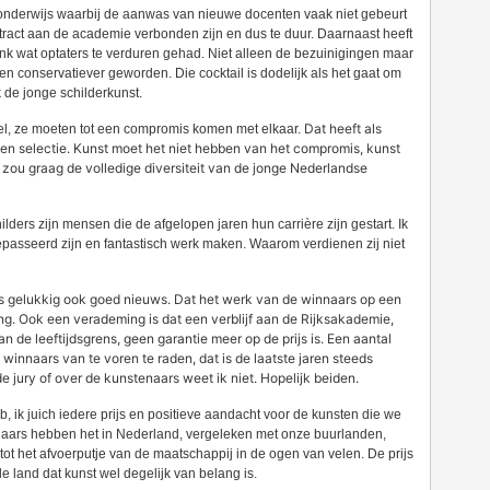
het onderwijs waarbij de aanwas van nieuwe docenten vaak niet gebeurt
ract aan de academie verbonden zijn en dus te duur. Daarnaast heeft
ink wat optaters te verduren gehad. Niet alleen de bezuinigingen maar
en conservatiever geworden. Die cocktail is dodelijk als het gaat om
de jonge schilderkunst.
Dat heeft als
del, ze moeten tot een compromis komen met elkaar.
een selectie. Kunst moet het niet hebben van het compromis, kunst
Ik zou graag de volledige diversiteit van de jonge Nederlandse
lders zijn mensen die de afgelopen jaren hun carrière zijn gestart. Ik
epasseerd zijn en fantastisch werk maken. Waarom verdienen zij niet
 is gelukkig ook goed nieuws. Dat het werk van de winnaars op een
g. Ook een verademing is dat een verblijf aan de Rijksakademie,
 de leeftijdsgrens, geen garantie meer op de prijs is. Een aantal
winnaars van te voren te raden, dat is de laatste jaren steeds
de jury of over de kunstenaars weet ik niet. Hopelijk beiden.
eb, ik juich iedere prijs en positieve aandacht voor de kunsten die we
naars hebben het in Nederland, vergeleken met onze buurlanden,
ot het afvoerputje van de maatschappij in de ogen van velen. De prijs
ele land dat kunst wel degelijk van belang is.