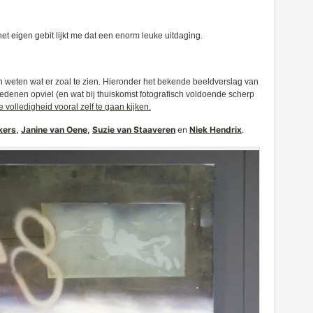
 het eigen gebit lijkt me dat een enorm leuke uitdaging.
n weten wat er zoal te zien. Hieronder het bekende beeldverslag van
redenen opviel (en wat bij thuiskomst fotografisch voldoende scherp
 volledigheid vooral zelf te gaan kijken.
kers
,
Janine van Oene
,
Suzie van Staaveren
en
Niek Hendrix
.