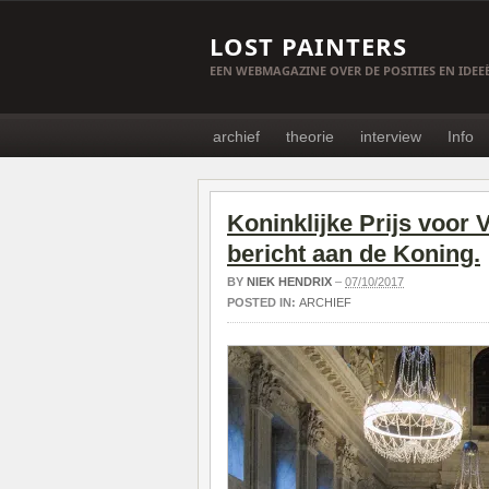
LOST PAINTERS
EEN WEBMAGAZINE OVER DE POSITIES EN IDE
archief
theorie
interview
Info
Koninklijke Prijs voor 
bericht aan de Koning.
BY
NIEK HENDRIX
–
07/10/2017
POSTED IN:
ARCHIEF