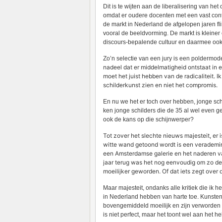
Dit is te wijten aan de liberalisering van 
omdat er oudere docenten met een vast cont
de markt in Nederland de afgelopen jaren fl
vooral de beeldvorming. De markt is kleiner 
discours-bepalende cultuur en daarmee ook 
Zo’n selectie van een jury is een poldermo
nadeel dat er middelmatigheid ontstaat in 
moet het juist hebben van de radicaliteit. 
schilderkunst zien en niet het compromis.
En nu we het er toch over hebben, jonge schi
ken jonge schilders die de 35 al wel even g
ook de kans op die schijnwerper?
Tot zover het slechte nieuws majesteit, er
witte wand getoond wordt is een verademin
een Amsterdamse galerie en het naderen van
jaar terug was het nog eenvoudig om zo de 
moeilijker geworden. Of dat iets zegt over 
Maar majesteit, ondanks alle kritiek die ik h
in Nederland hebben van harte toe. Kunste
bovengemiddeld moeilijk en zijn verworden t
is niet perfect, maar het toont wel aan het h