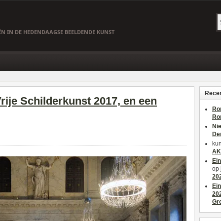
EËN IN DE HEDENDAAGSE BEELDENDE KUNST
Recen
Vrije Schilderkunst 2017, en een
Ro
Ro
Ni
De
kun
AK
Ei
op
20
Ei
20
Gr