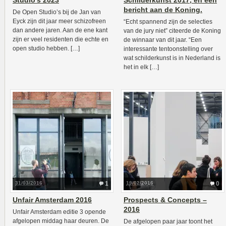
Studio’s 2023
Schilderkunst 2017, en een
bericht aan de Koning.
De Open Studio’s bij de Jan van
Eyck zijn dit jaar meer schizofreen
“Echt spannend zijn de selecties
dan andere jaren. Aan de ene kant
van de jury niet” citeerde de Koning
zijn er veel residenten die echte en
de winnaar van dit jaar. “Een
open studio hebben. […]
interessante tentoonstelling over
wat schilderkunst is in Nederland is
het in elk […]
31/03/2016
1
19/02/2016
0
Unfair Amsterdam 2016
Prospects & Concepts –
2016
Unfair Amsterdam editie 3 opende
afgelopen middag haar deuren. De
De afgelopen paar jaar toont het