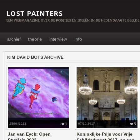
LOST PAINTERS
EEN WEBMAGAZINE OVER DE POSITIES EN IDEEËN IN DE HEDENDAAGSE BEELD
archief
theorie
interview
Info
KIM DAVID BOTS ARCHIVE
25/06/2023
1
07/10/2017
5
Jan van Eyck; Open
Koninklijke Prijs voor Vrije