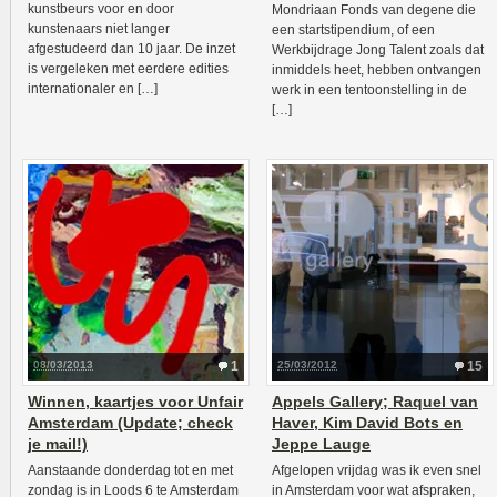
kunstbeurs voor en door
Mondriaan Fonds van degene die
kunstenaars niet langer
een startstipendium, of een
afgestudeerd dan 10 jaar. De inzet
Werkbijdrage Jong Talent zoals dat
is vergeleken met eerdere edities
inmiddels heet, hebben ontvangen
internationaler en […]
werk in een tentoonstelling in de
[…]
08/03/2013
1
25/03/2012
15
Winnen, kaartjes voor Unfair
Appels Gallery; Raquel van
Amsterdam (Update; check
Haver, Kim David Bots en
je mail!)
Jeppe Lauge
Aanstaande donderdag tot en met
Afgelopen vrijdag was ik even snel
zondag is in Loods 6 te Amsterdam
in Amsterdam voor wat afspraken,