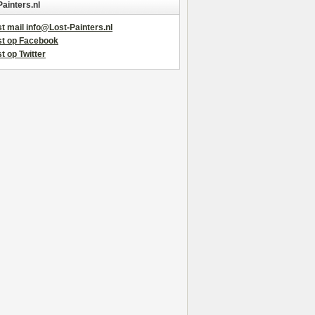
Painters.nl
t mail info@Lost-Painters.nl
st op Facebook
t op Twitter