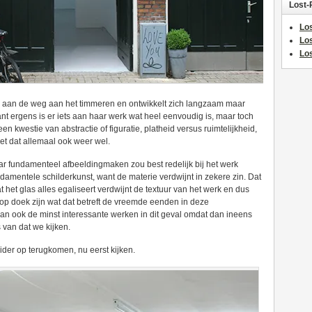
Lost-
Los
Lo
Los
d aan de weg aan het timmeren en ontwikkelt zich langzaam maar
t ergens is er iets aan haar werk wat heel eenvoudig is, maar toch
en kwestie van abstractie of figuratie, platheid versus ruimtelijkheid,
 het dat allemaal ook weer wel.
ar fundamenteel afbeeldingmaken zou best redelijk bij het werk
undamentele schilderkunst, want de materie verdwijnt in zekere zin. Dat
at het glas alles egaliseert verdwijnt de textuur van het werk en dus
op doek zijn wat dat betreft de vreemde eenden in deze
t dan ook de minst interessante werken in dit geval omdat dan ineens
s van dat we kijken.
ider op terugkomen, nu eerst kijken.