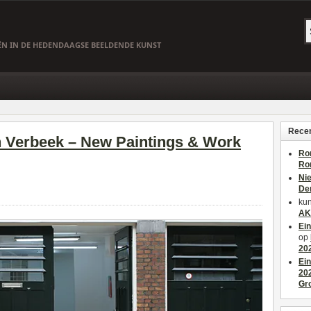
EËN IN DE HEDENDAAGSE BEELDENDE KUNST
Recen
ah Verbeek – New Paintings & Work
Ro
Ro
Ni
De
kun
AK
Ei
op
20
Ei
20
Gr