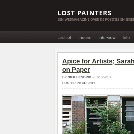
LOST PAINTERS
EEN WEBMAGAZINE OVER DE POSITIES EN IDE
archief
theorie
interview
Info
Apice for Artists; Sar
on Paper
BY
NIEK HENDRIX
–
07/10/2013
POSTED IN:
ARCHIEF