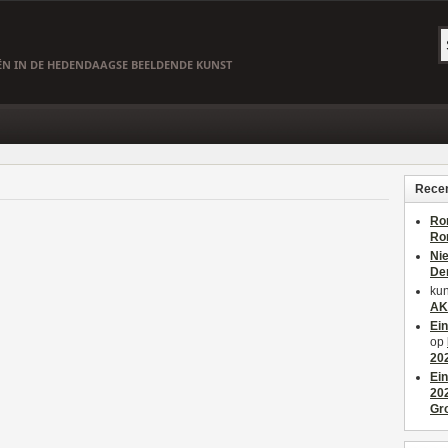
EËN IN DE HEDENDAAGSE BEELDENDE KUNST
Recen
Ro
Ro
Ni
De
kun
AK
Ei
op
20
Ei
20
Gr