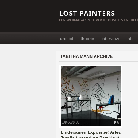
LOST PAINTERS
EEN WEBMAGAZINE OVER DE POSITIES EN IDE
archief
theorie
interview
Info
TABITHA MANN ARCHIVE
18/07/2011
6
Eindexamen Expositie; Artez