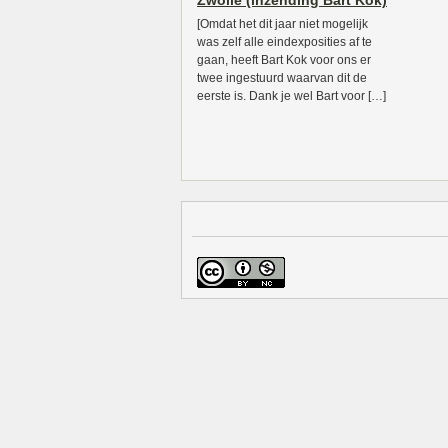
Zwolle (inzending Bart Kok)
[Omdat het dit jaar niet mogelijk
was zelf alle eindexposities af te
gaan, heeft Bart Kok voor ons er
twee ingestuurd waarvan dit de
eerste is. Dank je wel Bart voor […]