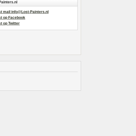
Painters.nl
t mail info@Lost-Painters.nl
st op Facebook
t op Twitter