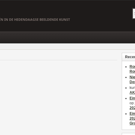
EËN IN DE HEDENDAAGSE BEELDENDE KUNST
Recen
Ro
Ro
Ni
De
kun
AK
Ei
op
20
Ei
20
Gr