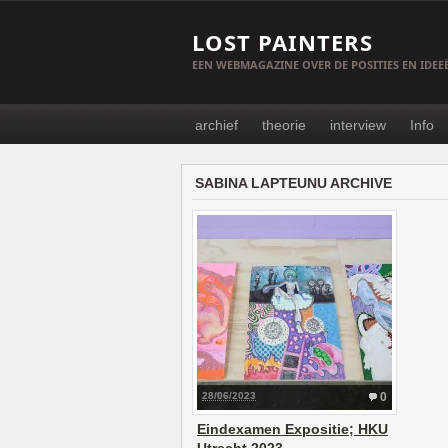
LOST PAINTERS
EEN WEBMAGAZINE OVER DE POSITIES EN IDE
archief
theorie
interview
Info
SABINA LAPTEUNU ARCHIVE
28/06/2023
0
Eindexamen Expositie; HKU