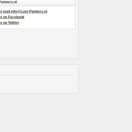
Painters.nl
t mail info@Lost-Painters.nl
st op Facebook
t op Twitter