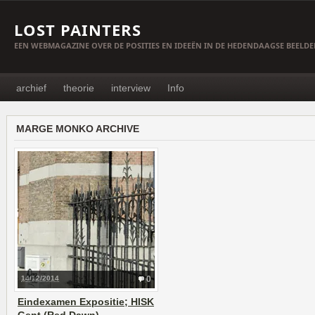
LOST PAINTERS
EEN WEBMAGAZINE OVER DE POSITIES EN IDEEËN IN DE HEDENDAAGSE BEELD
archief
theorie
interview
Info
MARGE MONKO ARCHIVE
14/12/2014
0
Eindexamen Expositie; HISK