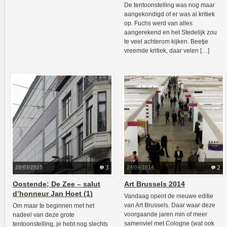
De tentoonstelling was nog maar
aangekondigd of er was al kritiek
op. Fuchs werd van alles
aangerekend en het Stedelijk zou
te veel achterom kijken. Beetje
vreemde kritiek, daar velen […]
28/03/2015
3
24/04/2014
2
Oostende; De Zee – salut
Art Brussels 2014
d’honneur Jan Hoet (1)
Vandaag opent de nieuwe editie
van Art Brussels. Daar waar deze
Om maar te beginnen met het
voorgaande jaren min of meer
nadeel van deze grote
samenviel met Cologne (wat ook
tentoonstelling, je hebt nog slechts