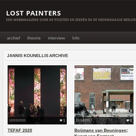
LOST PAINTERS
EEN WEBMAGAZINE OVER DE POSITIES EN IDEEËN IN DE HEDENDAAGSE BEELD
archief
theorie
interview
Info
JANNIS KOUNELLIS ARCHIVE
10/03/2020
1
27/04/2018
0
TEFAF 2020
Boijmans van Beuningen;