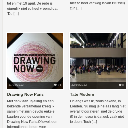
niet zo heel ver weg is van Brussel)
tot en met 19 april. De rede is
zijn […]
eigenlijk niet zo heel vreemd dat
‘De […]
11/04/2013
21
22/10/2012
0
Drawing Now Paris
Tate Modern
Met dank aan Tsjalling en een
Onlangs was ik, zoals bekend, in
bekende verzamelaar kreeg ik
Londen. Nu mag je helaas lang niet
samen met mijn gevolg enkele
overal fotograferen, met de drukte
kaarten voor de opening van
(!) in de musea is dat ook vaak niet
Drawing Now Paris.Oftewel, een
te doen. Toch […]
internationale beurs voor