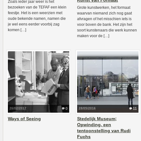
Kunst van Formaat
Zoals ieder jaar weer is het
bezoeken van de TEFAF een klein
Grote kunstwerken, het formaat
feestje. Het is een weerzien met
waarvan niemand zich nog gaat
oude bekende namen, namen die
afvragen of het misschien iets is
je wel eens eerder voorbij zag
voor boven de bank. Het zijn het
komen […]
soort kunstenaars die werk kunnen
maken voor de […]
26/02/2017
0
28/05/2016
11
Ways of Seeing
Stedelijk Museum;
Opwinding, een
tentoonstelling van Rudi
Fuchs