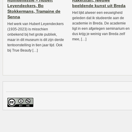
Ruimtemissie – Hubert
Raketstart, Nieuwe
Leyendeckers, Bo
beeldende kunst uit Breda
Stokkermans, Tramaine de
Het lijkt alweer een eeuwigheid
Senna
geleden dat ik studeerde aan de
academie in Breda. De academie
Het werk van Hubert Leyendeckers
ligt in een afgelegen seminarium en
(1935-2023) is misschien
dus krijg je weinig van Breda zelf
onbekend bij het grote publiek,
mee, […]
maar in dit museum is dit zijn derde
tentoonstelling in tien jaar tijd. Ook
bij True Beauty […]