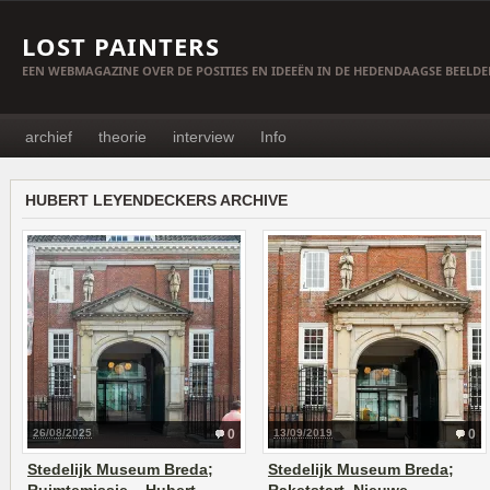
LOST PAINTERS
EEN WEBMAGAZINE OVER DE POSITIES EN IDEEËN IN DE HEDENDAAGSE BEELD
archief
theorie
interview
Info
HUBERT LEYENDECKERS ARCHIVE
26/08/2025
0
13/09/2019
0
Stedelijk Museum Breda;
Stedelijk Museum Breda;