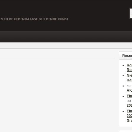
EËN IN DE HEDENDAAGSE BEELDENDE KUNST
Recen
Ro
Ro
Ni
De
kun
AK
Ei
op
20
Ei
20
Gr