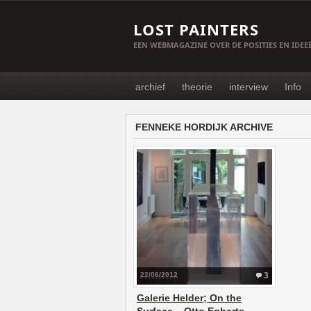
LOST PAINTERS
EEN WEBMAGAZINE OVER DE POSITIES EN IDE
archief
theorie
interview
Info
FENNEKE HORDIJK ARCHIVE
22/06/2012
3
Galerie Helder; On the