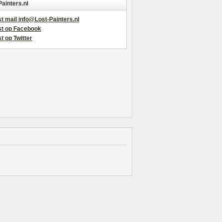
Painters.nl
t mail info@Lost-Painters.nl
st op Facebook
t op Twitter