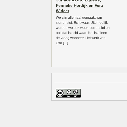
Surface – Otto Egberts,
Fenneke Hordijk en Vera
Witleer
We zijn allemaal gemaakt van
sterrenstof. Echt waar. Uiteindelijk
worden we ook weer sterrenstof en
ook dat is echt waar. Het is alleen
de vraag wanneer. Het werk van
Otto […]