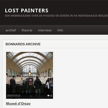
LOST PAINTERS
EEN WEBMAGAZINE OVER DE POSITIES EN IDEEËN IN DE HEDENDAAGSE BEELD
archief
theorie
interview
Info
BONNARDS ARCHIVE
09/04/2013
4
Museé d’Orsay