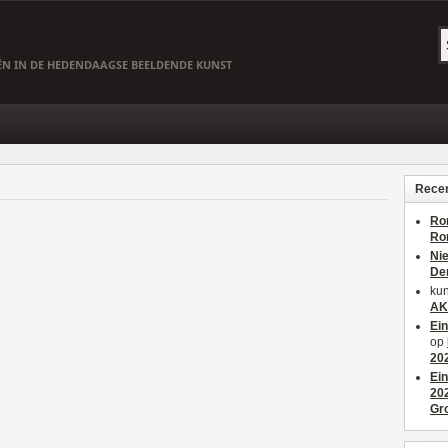
EËN IN DE HEDENDAAGSE BEELDENDE KUNST
Recen
Ro
Ro
Ni
De
kun
AK
Ei
op
20
Ei
20
Gr