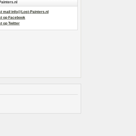
Painters.nl
t mail info@Lost-Painters.nl
st op Facebook
t op Twitter