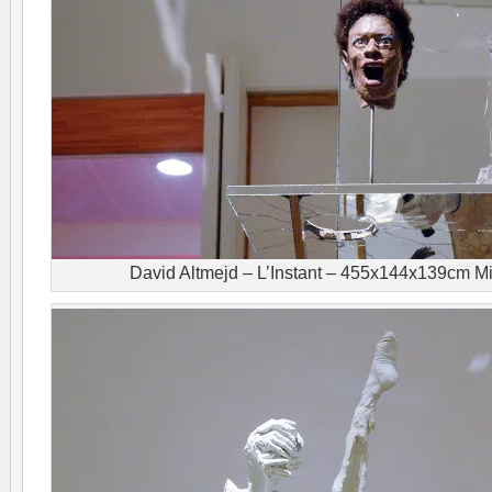
David Altmejd – L’Instant – 455x144x139cm Mi