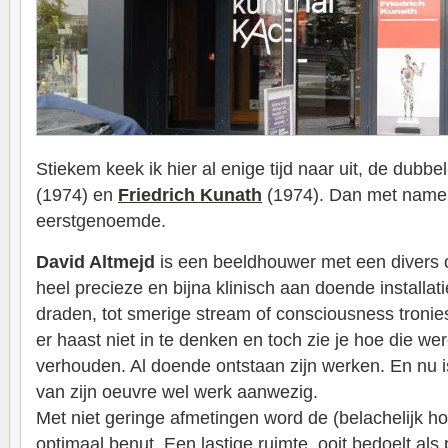
Stiekem keek ik hier al enige tijd naar uit, de dubbe
(1974) en
Friedrich Kunath
(1974). Dan met name
eerstgenoemde.
David Altmejd
is een beeldhouwer met een divers o
heel precieze en bijna klinisch aan doende installat
draden, tot smerige stream of consciousness tronies
er haast niet in te denken en toch zie je hoe die wer
verhouden. Al doende ontstaan zijn werken. En nu is
van zijn oeuvre wel werk aanwezig.
Met niet geringe afmetingen word de (belachelijk 
optimaal benut. Een lastige ruimte, ooit bedoelt als 