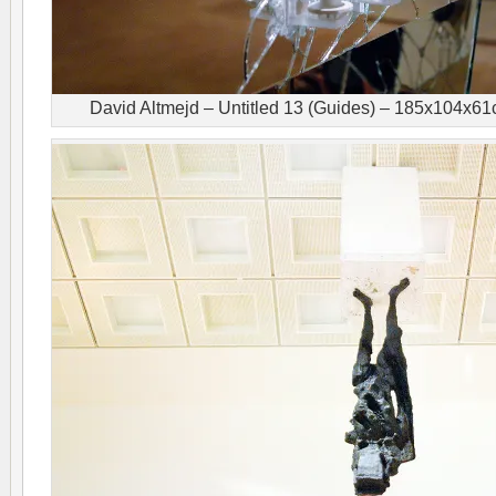
David Altmejd – Untitled 13 (Guides) – 185x104x61