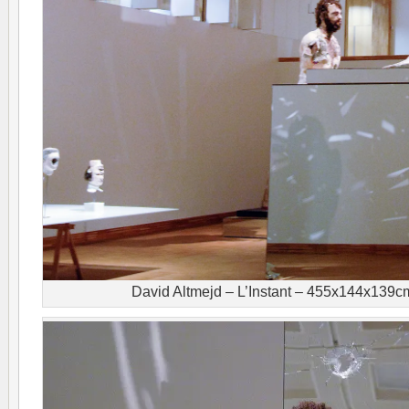
David Altmejd – L’Instant – 455x144x139