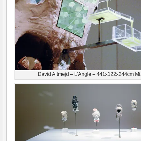
David Altmejd – L’Angle – 441x122x244cm Mix