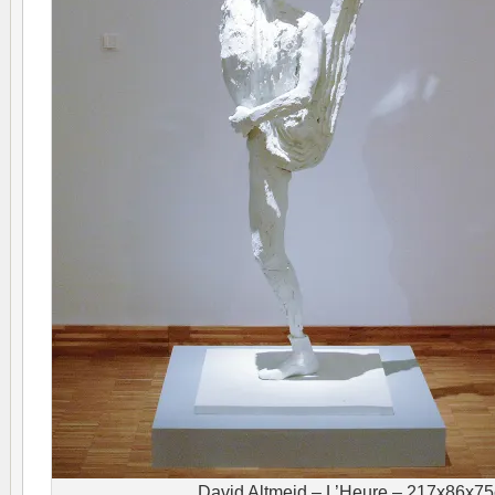
David Altmejd – L’Heure – 217x86x7