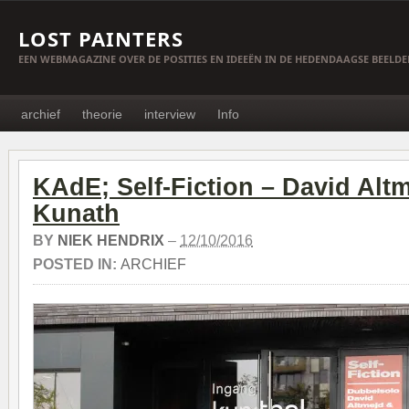
LOST PAINTERS
EEN WEBMAGAZINE OVER DE POSITIES EN IDEEËN IN DE HEDENDAAGSE BEELD
archief
theorie
interview
Info
KAdE; Self-Fiction – David Altm
Kunath
BY
NIEK HENDRIX
–
12/10/2016
POSTED IN:
ARCHIEF