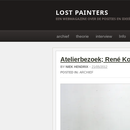
LOST PAINTERS
EEN WEBMAGAZINE OVER DE POSITIES EN IDE
archief
theorie
interview
Info
Atelierbezoek; René Ko
BY
NIEK HENDRIX
–
21/05/2012
POSTED IN:
ARCHIEF