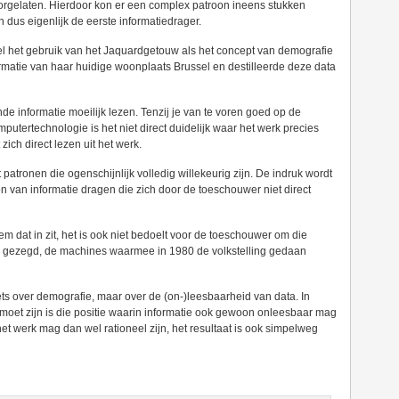
orgelaten. Hierdoor kon er een complex patroon ineens stukken
 dus eigenlijk de eerste informatiedrager.
 het gebruik van het Jaquardgetouw als het concept van demografie
rmatie van haar huidige woonplaats Brussel en destilleerde deze data
de informatie moeilijk lezen. Tenzij je van te voren goed op de
utertechnologie is het niet direct duidelijk waar het werk precies
zich direct lezen uit het werk.
patronen die ogenschijnlijk volledig willekeurig zijn. De indruk wordt
n van informatie dragen die zich door de toeschouwer niet direct
em dat in zit, het is ook niet bedoelt voor de toeschouwer om die
ter gezegd, de machines waarmee in 1980 de volkstelling gedaan
iets over demografie, maar over de (on-)leesbaarheid van data. In
er moet zijn is die positie waarin informatie ook gewoon onleesbaar mag
et werk mag dan wel rationeel zijn, het resultaat is ook simpelweg