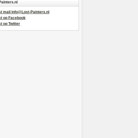
Painters.nl
t mail info@Lost-Painters.nl
st op Facebook
t op Twitter