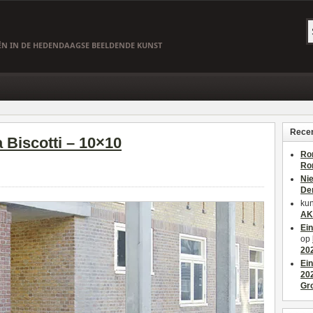
EËN IN DE HEDENDAAGSE BEELDENDE KUNST
Recen
a Biscotti – 10×10
Ro
Ro
Ni
De
kun
AK
Ei
op
20
Ei
20
Gr