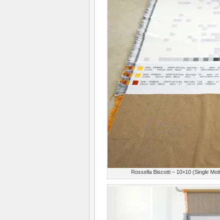
Rossella Biscotti – 10×10 (Single M