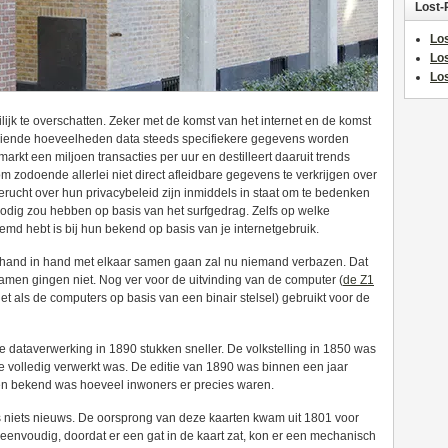
Lost-
Los
Lo
Los
ijk te overschatten. Zeker met de komst van het internet en de komst
oeiende hoeveelheden data steeds specifiekere gegevens worden
rkt een miljoen transacties per uur en destilleert daaruit trends
zodoende allerlei niet direct afleidbare gegevens te verkrijgen over
rucht over hun privacybeleid zijn inmiddels in staat om te bedenken
odig zou hebben op basis van het surfgedrag. Zelfs op welke
estemd hebt is bij hun bekend op basis van je internetgebruik.
hand in hand met elkaar samen gaan zal nu niemand verbazen. Dat
samen gingen niet. Nog ver voor de uitvinding van de computer (
de Z1
t als de computers op basis van een binair stelsel) gebruikt voor de
 dataverwerking in 1890 stukken sneller. De volkstelling in 1850 was
e volledig verwerkt was. De editie van 1890 was binnen een jaar
en bekend was hoeveel inwoners er precies waren.
 niets nieuws. De oorsprong van deze kaarten kwam uit 1801 voor
f eenvoudig, doordat er een gat in de kaart zat, kon er een mechanisch