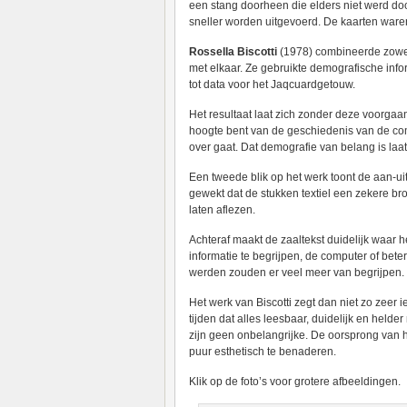
een stang doorheen die elders niet werd do
sneller worden uitgevoerd. De kaarten waren
Rossella Biscotti
(1978) combineerde zowel
met elkaar. Ze gebruikte demografische info
tot data voor het Jaqcuardgetouw.
Het resultaat laat zich zonder deze voorgaan
hoogte bent van de geschiedenis van de comp
over gaat. Dat demografie van belang is laat 
Een tweede blik op het werk toont de aan-uit 
gewekt dat de stukken textiel een zekere bro
laten aflezen.
Achteraf maakt de zaaltekst duidelijk waar h
informatie te begrijpen, de computer of be
werden zouden er veel meer van begrijpen.
Het werk van Biscotti zegt dan niet zo zeer 
tijden dat alles leesbaar, duidelijk en held
zijn geen onbelangrijke. De oorsprong van h
puur esthetisch te benaderen.
Klik op de foto’s voor grotere afbeeldingen.