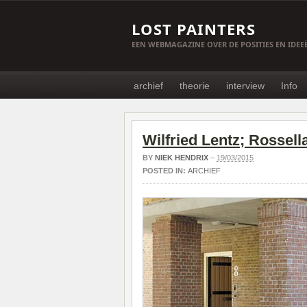
LOST PAINTERS
EEN WEBMAGAZINE OVER DE POSITIES EN IDE
archief
theorie
interview
Info
Wilfried Lentz; Rossell
BY
NIEK HENDRIX
–
19/03/2015
POSTED IN:
ARCHIEF