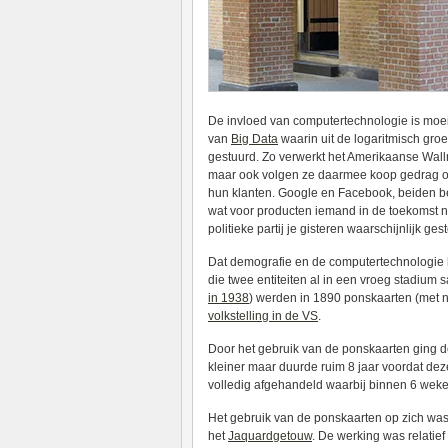
De invloed van computertechnologie is moeil
van
Big Data
waarin uit de logaritmisch gr
gestuurd. Zo verwerkt het Amerikaanse Wallma
maar ook volgen ze daarmee koop gedrag om 
hun klanten. Google en Facebook, beiden be
wat voor producten iemand in de toekomst n
politieke partij je gisteren waarschijnlijk g
Dat demografie en de computertechnologie 
die twee entiteiten al in een vroeg stadium 
in 1938
) werden in 1890 ponskaarten (met ne
volkstelling in de VS
.
Door het gebruik van de ponskaarten ging de
kleiner maar duurde ruim 8 jaar voordat dez
volledig afgehandeld waarbij binnen 6 wek
Het gebruik van de ponskaarten op zich was
het
Jaquardgetouw
. De werking was relatie