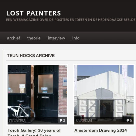
LOST PAINTERS
EEN WEBMAGAZINE OVER DE POSITIES EN IDEEËN IN DE HEDENDAAGSE BEELD
archief
theorie
interview
Info
TEUN HOCKS ARCHIVE
28/09/2014
2
20/09/2014
5
Torch Gallery; 30 years of
Amsterdam Drawing 2014