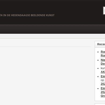
EËN IN DE HEDENDAAGSE BEELDENDE KUNST
Recen
Ro
Ro
Ni
De
kun
AK
Ei
op
20
Ei
20
Gr