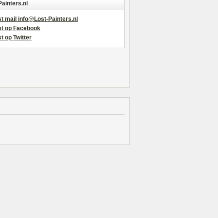
Painters.nl
t mail info@Lost-Painters.nl
st op Facebook
t op Twitter