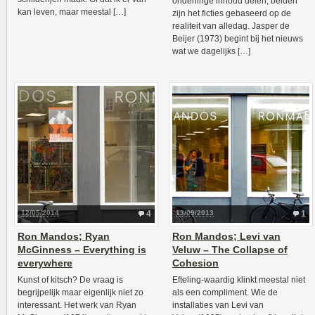
onderlinge inhoud delen, beiden
kan leven, maar meestal […]
zijn het ficties gebaseerd op de
realiteit van alledag. Jasper de
Beijer (1973) begint bij het nieuws
wat we dagelijks […]
12/05/2014
4
13/09/2013
1
Ron Mandos; Ryan
Ron Mandos; Levi van
McGinness – Everything is
Veluw – The Collapse of
everywhere
Cohesion
Kunst of kitsch? De vraag is
Efteling-waardig klinkt meestal niet
begrijpelijk maar eigenlijk niet zo
als een compliment. Wie de
interessant. Het werk van Ryan
installaties van Levi van