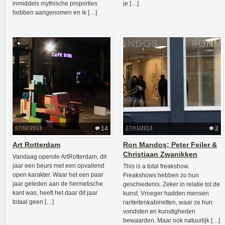
inmiddels mythische proporties
je […]
hebben aangenomen en ik […]
07/02/2013
14
27/01/2013
2
Art Rotterdam
Ron Mandos; Peter Feiler &
Christiaan Zwanikken
Vandaag opende ArtRotterdam, dit
jaar een beurs met een opvallend
This is a total freakshow.
open karakter. Waar het een paar
Freakshows hebben zo hun
jaar geleden aan de hermetische
geschiedenis. Zeker in relatie tot de
kant was, heeft het daar dit jaar
kunst. Vroeger hadden mensen
totaal geen […]
rariteitenkabinetten, waar ze hun
vondsten en kunstigheden
bewaarden. Maar ook natuurlijk […]