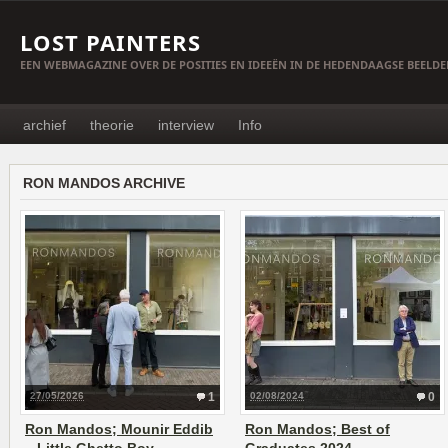
LOST PAINTERS
EEN WEBMAGAZINE OVER DE POSITIES EN IDEEËN IN DE HEDENDAAGSE BEELD
archief
theorie
interview
Info
RON MANDOS ARCHIVE
27/05/2026
1
02/08/2024
0
Ron Mandos; Mounir Eddib
Ron Mandos; Best of