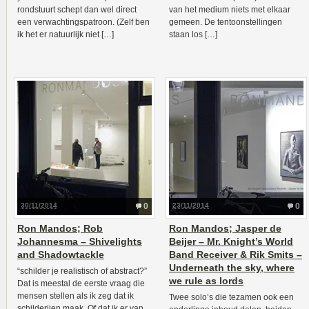
rondstuurt schept dan wel direct
van het medium niets met elkaar
een verwachtingspatroon. (Zelf ben
gemeen. De tentoonstellingen
ik het er natuurlijk niet […]
staan los […]
30/11/2014
0
23/11/2014
0
Ron Mandos; Rob
Ron Mandos; Jasper de
Johannesma – Shivelights
Beijer – Mr. Knight’s World
and Shadowtackle
Band Receiver & Rik Smits –
Underneath the sky, where
“schilder je realistisch of abstract?”
we rule as lords
Dat is meestal de eerste vraag die
mensen stellen als ik zeg dat ik
Twee solo’s die tezamen ook een
schilderijen maak. Of dat ik er van