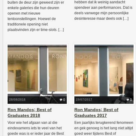
hebben dat ik weinig aandacht
buiten de deur zijn geweest zijn er
spendeer aan performances. Dat is
enkele galeries die hun deuren
deels vanwege mijn persoonlijke
openen met nieuwe
desinteresse maar deels ook […]
tentoonstellingen. Hoewel de
traditionele opening niet
plaatsvinden zijn er time-slots. […]
28/08/2018
0
29/07/2017
0
Ron Mandos; Best of
Ron Mandos; Best of
Graduates 2018
Graduates 2017
Voor wie het afgaan van al die
Een jaarlijks terugkerend fenomeen
eindexamens iets te veel van het
en gek genoeg is het lang niet altijd
goede was is er ieder jaar de Best
goed weer tijdens Best of