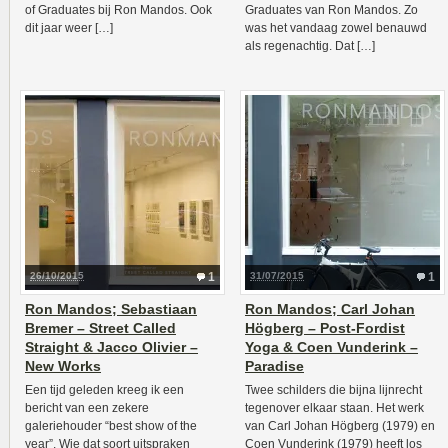
of Graduates bij Ron Mandos. Ook
Graduates van Ron Mandos. Zo
dit jaar weer […]
was het vandaag zowel benauwd
als regenachtig. Dat […]
26/10/2015
1
31/07/2015
1
Ron Mandos; Sebastiaan
Ron Mandos; Carl Johan
Bremer – Street Called
Högberg – Post-Fordist
Straight & Jacco Olivier –
Yoga & Coen Vunderink –
New Works
Paradise
Een tijd geleden kreeg ik een
Twee schilders die bijna lijnrecht
bericht van een zekere
tegenover elkaar staan. Het werk
galeriehouder “best show of the
van Carl Johan Högberg (1979) en
year”. Wie dat soort uitspraken
Coen Vunderink (1979) heeft los