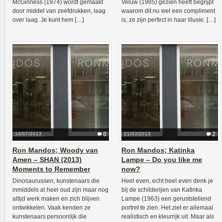
McGinness (1974) wordt gemaakt
Veluw (1985) gezien heeft begrijpt
door middel van zeefdrukken, laag
waarom dit nu wel een compliment
over laag. Je kunt hem […]
is; ze zijn perfect in haar illusie. […]
14/07/2013
0
21/03/2013
2
Ron Mandos; Woody van
Ron Mandos; Katinka
Amen – SHAN (2013)
Lampe – Do you like me
Moments to Remember
now?
Dinosaurussen, kunstenaars die
Heel even, echt heel even denk je
inmiddels al heel oud zijn maar nog
bij de schilderijen van Katinka
altijd werk maken en zich blijven
Lampe (1963) een geruststellend
ontwikkelen. Vaak kenden ze
portret te zien. Het ziet er allemaal
kunstenaars persoonlijk die
realistisch en kleurrijk uit. Maar als