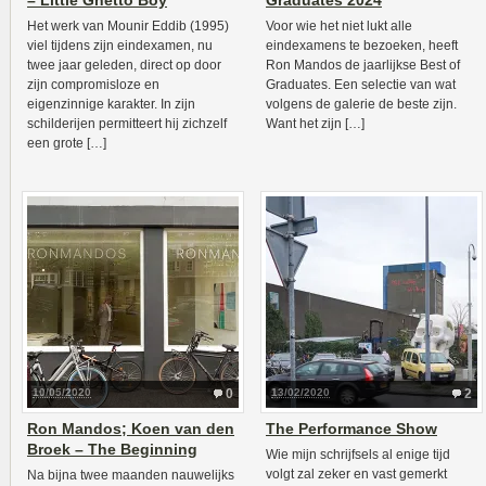
– Little Ghetto Boy
Graduates 2024
Het werk van Mounir Eddib (1995)
Voor wie het niet lukt alle
viel tijdens zijn eindexamen, nu
eindexamens te bezoeken, heeft
twee jaar geleden, direct op door
Ron Mandos de jaarlijkse Best of
zijn compromisloze en
Graduates. Een selectie van wat
eigenzinnige karakter. In zijn
volgens de galerie de beste zijn.
schilderijen permitteert hij zichzelf
Want het zijn […]
een grote […]
10/05/2020
0
13/02/2020
2
Ron Mandos; Koen van den
The Performance Show
Broek – The Beginning
Wie mijn schrijfsels al enige tijd
volgt zal zeker en vast gemerkt
Na bijna twee maanden nauwelijks