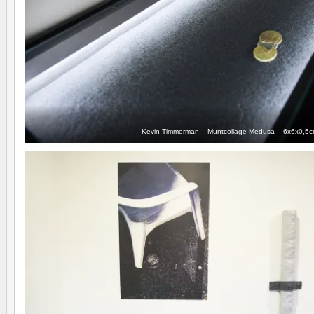
Kevin Timmerman – Muntcollage Medusa – 6x6x0,5c