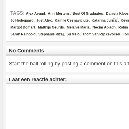
,
,
,
TAGS:
Alex Avgud
Annï Mertens
Best Of Graduates
Daniela Kloos
,
,
,
,
Jo Hedegaard
Just Alex
Kamile Cesnaviciute
Katarina Juričić
Kevi
,
,
,
,
Margot Domart
Matthijs Geurds
Melanie Maria
Necim Abiadh
Robin 
,
,
,
,
Sarah Reinbold
Stephanie Rizaj
Su Melo
Thom van Rijckevorsel
Tom
No Comments
Start the ball rolling by posting a comment on this art
Laat een reactie achter;