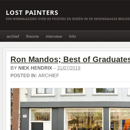
LOST PAINTERS
EEN WEBMAGAZINE OVER DE POSITIES EN IDEEËN IN DE HEDENDAAGSE BEELD
archief
theorie
interview
Info
Ron Mandos; Best of Graduate
BY
NIEK HENDRIX
–
31/07/2019
POSTED IN:
ARCHIEF