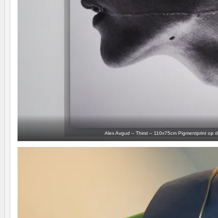
Alex Avgud – Thirst – 110x75cm Pigmentprint op 