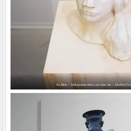
Su Melo – Self-portrait when you kiss me – 24x28x17