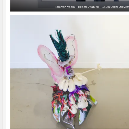
Tom van Veem – Hedefi (Ataturk) – 140x100cm Oliever