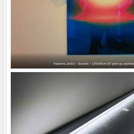
Katarina Juricic – Sunset – 135x90cm UV print op alumin