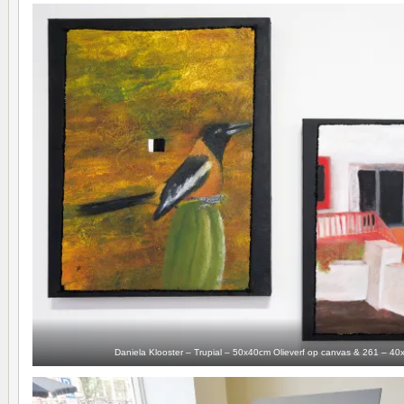
Daniela Klooster – Trupial – 50x40cm Olieverf op canvas & 261 – 40