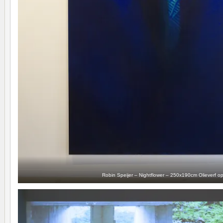
Robin Speijer – Nightflower – 250x190cm Olieverf o