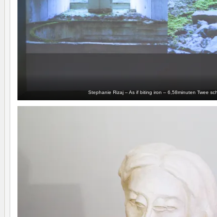
Stephanie Rizaj – As if biting iron – 6,58minuten Twee s