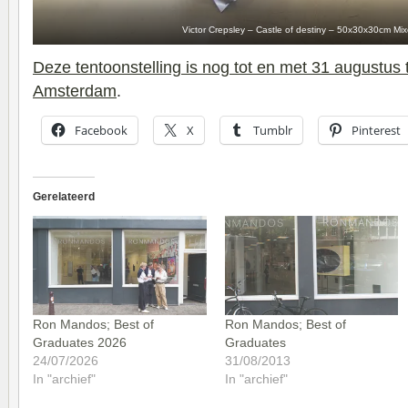
Victor Crepsley – Castle of destiny – 50x30x30cm Mi
Deze tentoonstelling is nog tot en met 31 augustus 
Amsterdam
.
Facebook
X
Tumblr
Pinterest
Gerelateerd
Ron Mandos; Best of
Ron Mandos; Best of
Graduates 2026
Graduates
24/07/2026
31/08/2013
In "archief"
In "archief"