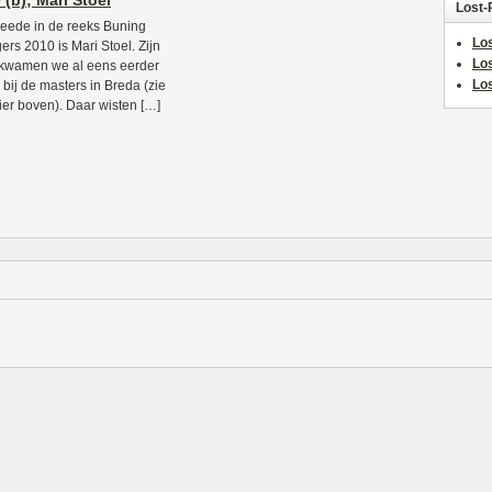
 (b); Mari Stoel
Lost-
eede in de reeks Buning
Los
ers 2010 is Mari Stoel. Zijn
Lo
kwamen we al eens eerder
Los
 bij de masters in Breda (zie
ier boven). Daar wisten […]