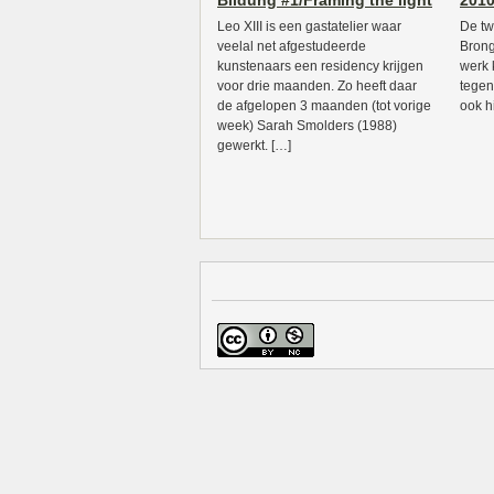
Bildung #1/Framing the light
2010
Leo XIII is een gastatelier waar
De tw
veelal net afgestudeerde
Brong
kunstenaars een residency krijgen
werk 
voor drie maanden. Zo heeft daar
tegen
de afgelopen 3 maanden (tot vorige
ook h
week) Sarah Smolders (1988)
gewerkt. […]