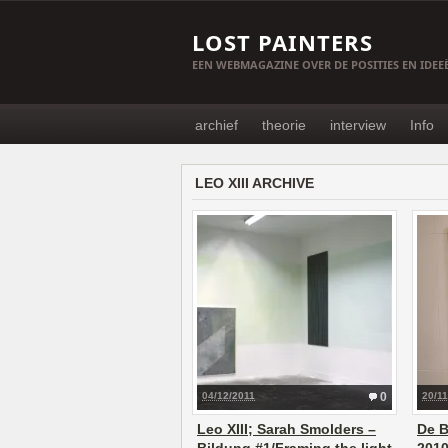
LOST PAINTERS
EEN WEBMAGAZINE OVER DE POSITIES EN IDE
archief
theorie
interview
Info
LEO XIII ARCHIVE
04/12/2011
0
20/1
Leo XIII; Sarah Smolders –
De B