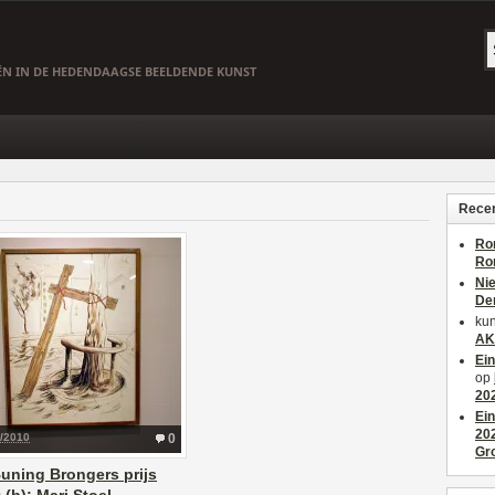
EËN IN DE HEDENDAAGSE BEELDENDE KUNST
Recen
Ro
Ro
Ni
De
kun
AK
Ei
op
20
Ei
20
1/2010
0
Gr
uning Brongers prijs