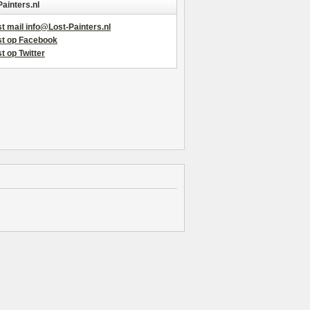
Painters.nl
t mail info@Lost-Painters.nl
st op Facebook
t op Twitter