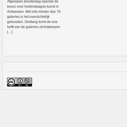
Afgelopen donderdag opende de
beurs voor hedendaagse kunst in
Antwerpen. Met iets minder dan 70
galeries is het overzichtelijk
gehouden. Grofweg komt de ene
helft van de galeries uit Antwerpen
[…]