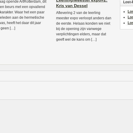
Leerling/Meester expo#2:
ag opende ArtRotterdam, dit
Lost-
Kris van Dessel
een beurs met een opvallend
Los
karakter. Waar het een paar
Aflevering 2 van de leerling
Lo
geleden aan de hermetische
meester expo verloopt anders dan
as, heeft het daar dit jaar
Los
de eerste. Helaas konden we niet
l geen […]
bij de opening zijn vanwege
verplichtingen elders, maar dat
geeft wel de kans om […]