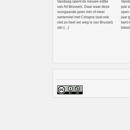
Vandaag opent de nieuwe editie
Vanda
van Art Brussels. Daar waar deze
jaar 
voorgaande jaren min of meer
open 
samenviel met Cologne (wat ook
jaar 
niet zo heel ver weg is van Brussel)
kant w
zijn […]
totaa