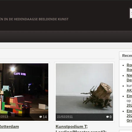
EËN IN DE HEDENDAAGSE BEELDENDE KUNST
Recen
Ro
Ro
Ni
De
kun
AK
Ei
op
20
Ei
20
2/2013
14
21/02/2011
0
Gr
Rotterdam
Kunstpodium T;