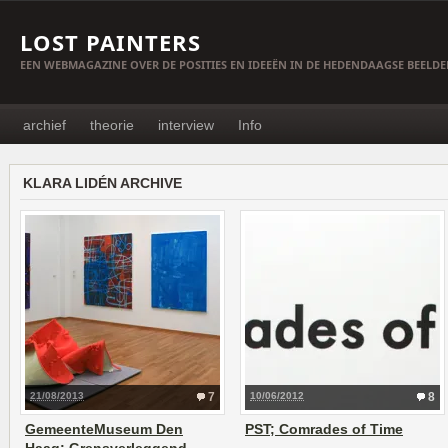
LOST PAINTERS
EEN WEBMAGAZINE OVER DE POSITIES EN IDEEËN IN DE HEDENDAAGSE BEELD
archief
theorie
interview
Info
KLARA LIDÉN ARCHIVE
21/08/2013
7
10/06/2012
8
GemeenteMuseum Den
PST; Comrades of Time