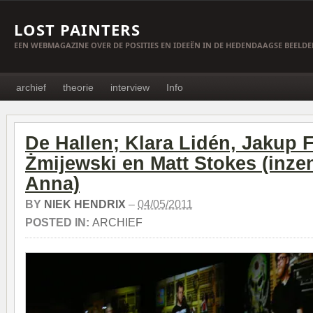
LOST PAINTERS
EEN WEBMAGAZINE OVER DE POSITIES EN IDEEËN IN DE HEDENDAAGSE BEELD
archief
theorie
interview
Info
De Hallen; Klara Lidén, Jakup F
Żmijewski en Matt Stokes (inzen
Anna)
BY
NIEK HENDRIX
–
04/05/2011
POSTED IN:
ARCHIEF