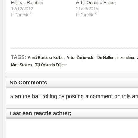
Frijns – Rotation
& Tijl Orlando Frijns
12/12/2012
21/03/2015
In "archief"
In "archief"
,
,
,
,
TAGS:
Anná Barbara Kolbe
Artur Żmijewski
De Hallen
inzending
,
Matt Stokes
Tijl Orlando Frijns
No Comments
Start the ball rolling by posting a comment on this art
Laat een reactie achter;