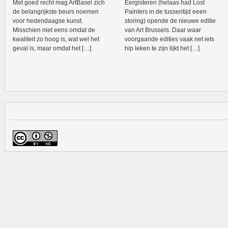
Met goed recht mag ArtBasel zich
Eergisteren (helaas had Lost
de belangrijkste beurs noemen
Painters in de tussentijd eeen
voor hedendaagse kunst.
storing) opende de nieuwe editie
Misschien niet eens omdat de
van Art Brussels. Daar waar
kwaliteit zo hoog is, wat wel het
voorgaande edities vaak net iets
geval is, maar omdat het […]
hip leken te zijn lijkt het […]