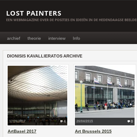
LOST PAINTERS
EEN WEBMAGAZINE OVER DE POSITIES EN IDEEËN IN DE HEDENDAAGSE BEELD
archief
theorie
interview
Info
DIONISIS KAVALLIERATOS ARCHIVE
17/06/2017
4
26/04/2015
0
ArtBasel 2017
Art Brussels 2015