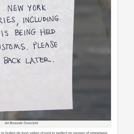
Art Brussels Overzicht
 ze buiten de toon vallen of juist er perfect op passen of simpelweg