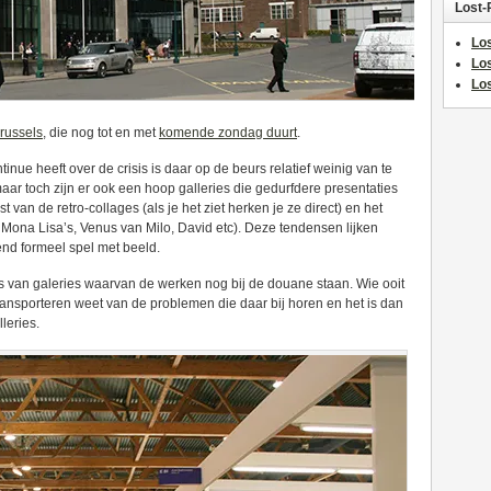
Lost-
Los
Lo
Los
Brussels
, die nog tot en met
komende zondag duurt
.
nue heeft over de crisis is daar op de beurs relatief weinig van te
maar toch zijn er ook een hoop galleries die gedurfdere presentaties
van de retro-collages (als je het ziet herken je ze direct) en het
ona Lisa’s, Venus van Milo, David etc). Deze tendensen lijken
end formeel spel met beeld.
s van galeries waarvan de werken nog bij de douane staan. Wie ooit
transporteren weet van de problemen die daar bij horen en het is dan
leries.