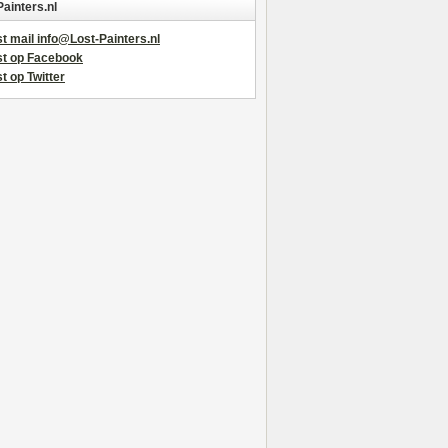
Painters.nl
t mail info@Lost-Painters.nl
st op Facebook
t op Twitter