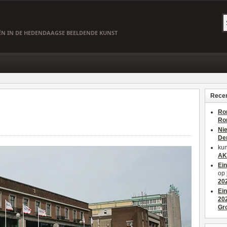
EËN IN DE HEDENDAAGSE BEELDENDE KUNST
Recen
Ro
Ro
Ni
De
kun
AK
Ei
op
20
Ei
20
Gr