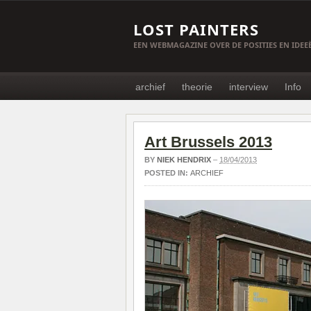
LOST PAINTERS
EEN WEBMAGAZINE OVER DE POSITIES EN IDE
archief
theorie
interview
Info
Art Brussels 2013
BY
NIEK HENDRIX
–
18/04/2013
POSTED IN:
ARCHIEF