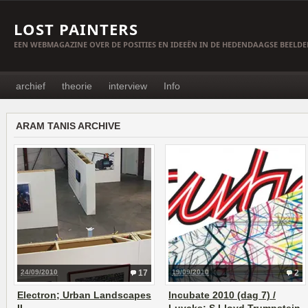
LOST PAINTERS
EEN WEBMAGAZINE OVER DE POSITIES EN IDEEËN IN DE HEDENDAAGSE BEELD
archief
theorie
interview
Info
ARAM TANIS ARCHIVE
24/09/2010
17
19/09/2010
2
Electron; Urban Landscapes
Incubate 2010 (dag 7) /