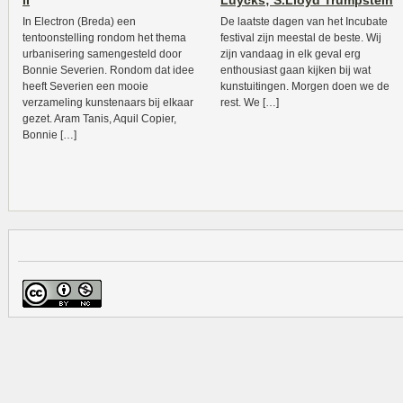
II
Luycks; S.Lloyd Trumpstein
In Electron (Breda) een
De laatste dagen van het Incubate
tentoonstelling rondom het thema
festival zijn meestal de beste. Wij
urbanisering samengesteld door
zijn vandaag in elk geval erg
Bonnie Severien. Rondom dat idee
enthousiast gaan kijken bij wat
heeft Severien een mooie
kunstuitingen. Morgen doen we de
verzameling kunstenaars bij elkaar
rest. We […]
gezet. Aram Tanis, Aquil Copier,
Bonnie […]