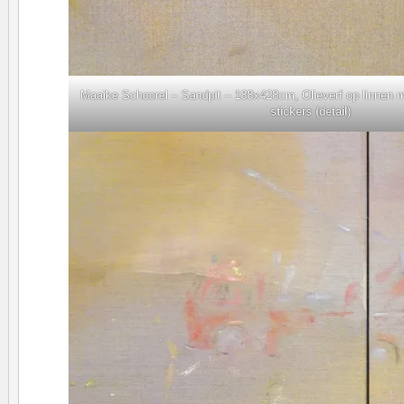
Maaike Schoorel – Sandpit – 188x428cm, Olieverf op linnen 
stickers (detail)