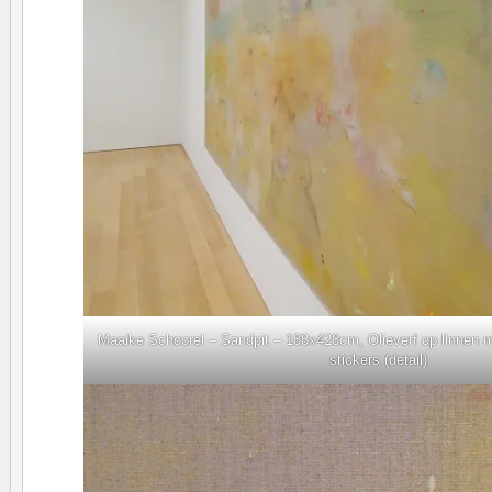
Maaike Schoorel – Sandpit – 188x428cm, Olieverf op linnen 
stickers (detail)