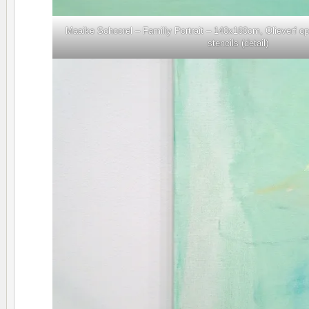
Maaike Schoorel – Familiy Portrait – 140x160cm, Olieverf o
stencils (detail)