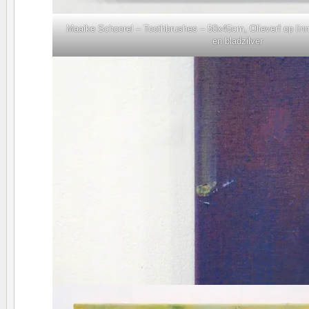
Maaike Schoorel – Toothbrushes – 50x45cm, Olieverf op lin
en bladzilver