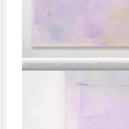
Maaike Schoorel – Flooded Playground – 188x212cm Olieverf