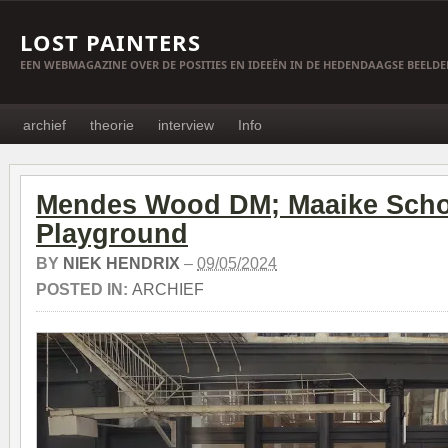
LOST PAINTERS
EEN WEBMAGAZINE OVER DE POSITIES EN IDEEËN IN DE HEDENDAAGSE BEELD
archief
theorie
interview
Info
Mendes Wood DM; Maaike Scho
Playground
BY
NIEK HENDRIX
–
09/05/2024
POSTED IN:
ARCHIEF