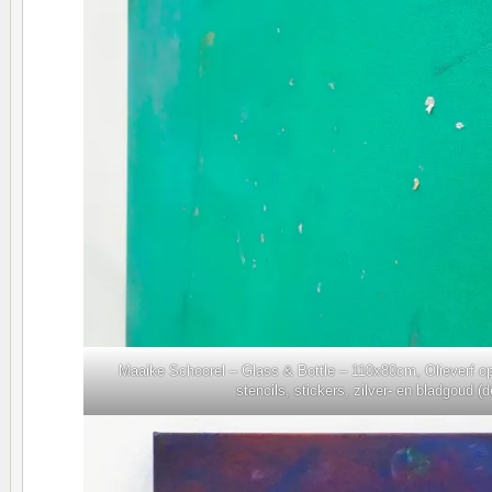
Maaike Schoorel – Glass & Bottle – 110x80cm, Olieverf o
stencils, stickers, zilver- en bladgoud (de