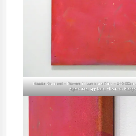
Maaike Schoorel – Flowers in Luminous Pink – 100x80cm, 
pigmenten, applique, zilver- en bladg