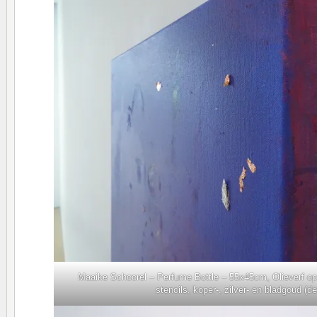
Maaike Schoorel – Perfume Bottle – 55x45cm, Olieverf op
stencils, koper-, zilver- en bladgoud (det