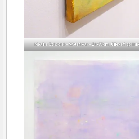
Maaike Schoorel – Waterbear – 24x30cm, Olieverf op linne