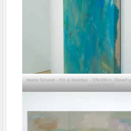
Maaike Schoorel – Pim at Breakfast – 120x100cm, Olieverf o
stencils (detail)