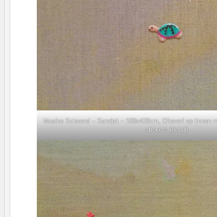
Maaike Schoorel – Sandpit – 188x428cm, Olieverf op linnen 
stickers (detail)