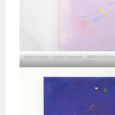
Maaike Schoorel – Flooded Playground – 188x212cm Olieverf
(detail)