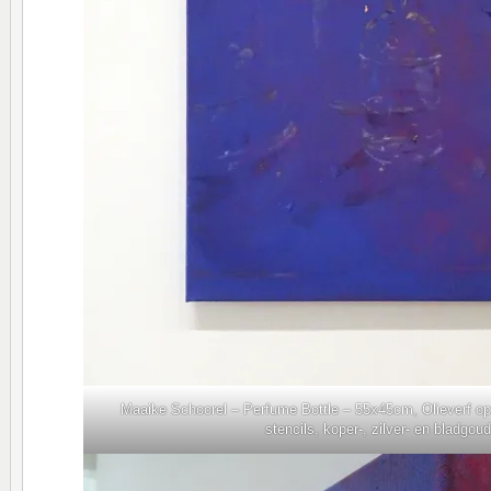
Maaike Schoorel – Perfume Bottle – 55x45cm, Olieverf op
stencils, koper-, zilver- en bladgoud