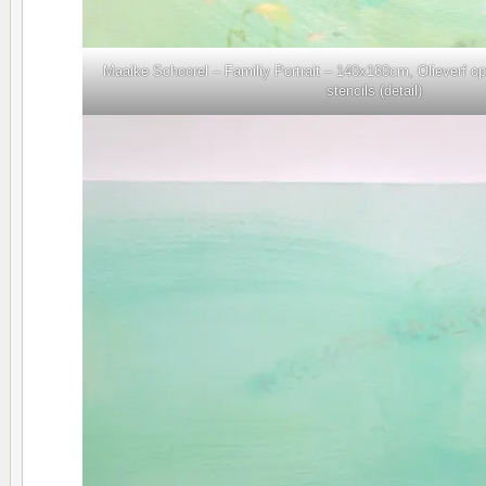
Maaike Schoorel – Familiy Portrait – 140x160cm, Olieverf o
stencils (detail)