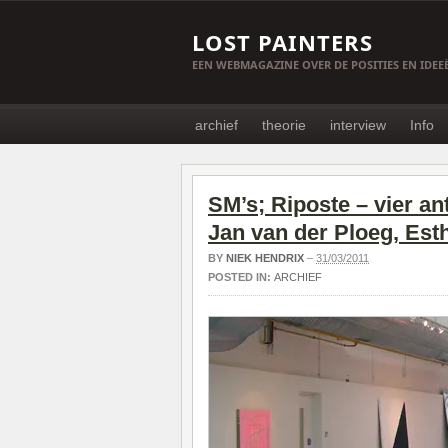
LOST PAINTERS
EEN WEBMAGAZINE OVER DE POSITIES EN IDE
archief
theorie
interview
Info
SM’s; Riposte – vier an
Jan van der Ploeg, Est
BY
NIEK HENDRIX
–
31/03/2011
POSTED IN:
ARCHIEF