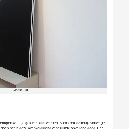
Marius Lut
ringen waar je gek van kunt worden. Soms zelfs letterlijk vanwege
 doen het in deze overweldigend witte ruimte opvallend goed. Het