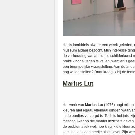
Het is inmiddels alweer een week geleden, m
Museum aldaar bezocht. Mijn interesse ging 
de verhouding van abstracte schilderkunst m
praktijk nogal tegen te vallen, want er is g
een begrijpelijke vraagstelling. Aan de and
nog willen stellen? Daar kreeg ik bij de tent
Marius Lut
Het werk van
Marius Lut
(1976) oogt mij op h
kleuren niet egaal. Allemaal dingen waarvan j
in de puntjes verzorgd is. Toch is het juist z
toeschouwer op die manier inzicht te geven i
de problematiek wel, hoe krijg ik die kleur z
komt het ook een beetje als lui over. Zijn we