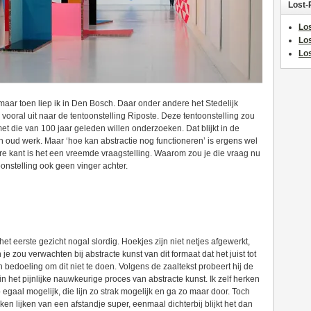
Lost-
Los
Lo
Los
aar toen liep ik in Den Bosch. Daar onder andere het Stedelijk
vooral uit naar de tentoonstelling Riposte. Deze tentoonstelling zou
et die van 100 jaar geleden willen onderzoeken. Dat blijkt in de
een oud werk. Maar ‘hoe kan abstractie nog functioneren’ is ergens wel
ere kant is het een vreemde vraagstelling. Waarom zou je die vraag nu
oonstelling ook geen vinger achter.
et eerste gezicht nogal slordig. Hoekjes zijn niet netjes afgewerkt,
e zou verwachten bij abstracte kunst van dit formaat dat het juist tot
ijn bedoeling om dit niet te doen. Volgens de zaaltekst probeert hij de
n het pijnlijke nauwkeurige proces van abstracte kunst. Ik zelf herken
o egaal mogelijk, die lijn zo strak mogelijk en ga zo maar door. Toch
rken lijken van een afstandje super, eenmaal dichterbij blijkt het dan