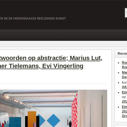
EËN IN DE HEDENDAAGSE BEELDENDE KUNST
Recen
twoorden op abstractie; Marius Lut,
Ro
her Tielemans, Evi Vingerling
Ro
Ni
De
kun
AK
Ei
op
20
Ei
20
Gr