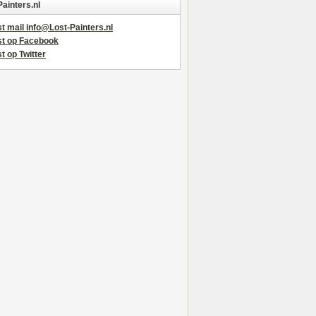
Painters.nl
t mail info@Lost-Painters.nl
st op Facebook
t op Twitter