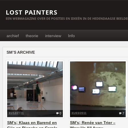
LOST PAINTERS
EEN WEBMAGAZINE OVER DE POSITIES EN IDEEËN IN DE HEDENDAAGSE BEELD
archief
theorie
interview
Info
SM’S ARCHIVE
31/12/2011
0
31/03/2011
7
SM’s; Klaas en Barend en
SM’s; Renée van Trier –