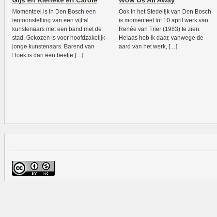
Gijs en Rieneke en Carole
Wow Us All Away
Momenteel is in Den Bosch een
Ook in het Stedelijk van Den Bosch
tentoonstelling van een vijftal
is momenteel tot 10 april werk van
kunstenaars met een band met de
Renée van Trier (1983) te zien.
stad. Gekozen is voor hoofdzakelijk
Helaas heb ik daar, vanwege de
jonge kunstenaars. Barend van
aard van het werk, […]
Hoek is dan een beetje […]