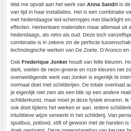
Wat me opvalt aan het werk van
Anna Sandri
is de
van tijd in haar installaties. Het is een combinatie va
met hedendaagse led-schermpjes met blacklight en 
effecten. Herkenbare materialen maar allemaal uit a
hedendaags, als retro als oud. Deze toch vanzelfs
combinatie is in zekere zin de perfecte tussenschak
technologische werken van De Zoete, D’Aronco en 
Ook
Frederique Jonker
houdt van felle kleuren. H
dark, voelen de neon-groene en roze kleuren net zo r
overweldigende werk van Jonker is eigenlijk te inten
normaal doet met schilderijen. De totale overload a
je eigenlijk niet zien als een blik op een andere real
schilderkunst, maar moet je deze fysiek ervaren. Ik
ook doet tijdens het werken er aan. Iedere schilder
intuïtitieve wijze verwerkt in het schilderij. Van pen
spuitbus, potlood, stift of gewoon met de handen is 
doek geplaatst. Deze opeenstapeling van keuzes be