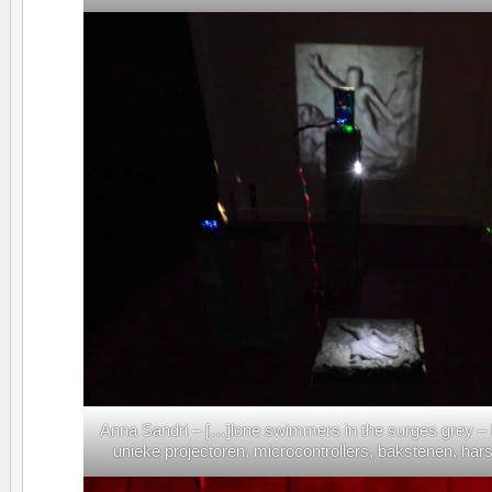
Anna Sandri – […]lone swimmers in the surges grey – M
unieke projectoren, microcontrollers, bakstenen, hars- 