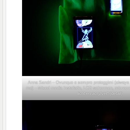
Anna Sandri – Ovunque e sempre proteggimi (always
me) – Mixed media installatie, LCD schermen, microcont
licht en acrylverf (detail)