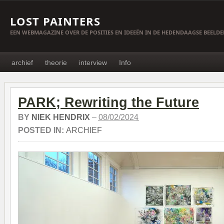
LOST PAINTERS
EEN WEBMAGAZINE OVER DE POSITIES EN IDEEËN IN DE HEDENDAAGSE BEELD
archief
theorie
interview
Info
PARK; Rewriting the Future
BY
NIEK HENDRIX
–
08/02/2024
POSTED IN:
ARCHIEF