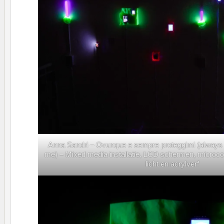
Anna Sandri – Ovunque e sempre proteggimi (always
me) – Mixed media installatie, LCD schermen, microcont
licht en acrylverf