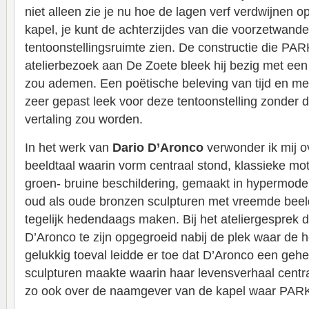
niet alleen zie je nu hoe de lagen verf verdwijnen o
kapel, je kunt de achterzijdes van die voorzetwand
tentoonstellingsruimte zien. De constructie die PARK
atelierbezoek aan De Zoete bleek hij bezig met ee
zou ademen. Een poëtische beleving van tijd en me
zeer gepast leek voor deze tentoonstelling zonder da
vertaling zou worden.
In het werk van
Dario D’Aronco
verwonder ik mij ov
beeldtaal waarin vorm centraal stond, klassieke mo
groen- bruine beschildering, gemaakt in hypermodern
oud als oude bronzen sculpturen met vreemde beel
tegelijk hedendaags maken. Bij het ateliergesprek 
D’Aronco te zijn opgegroeid nabij de plek waar de h
gelukkig toeval leidde er toe dat D’Aronco een geh
sculpturen maakte waarin haar levensverhaal centra
zo ook over de naamgever van de kapel waar PARK