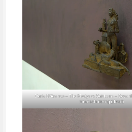
Dario D’Aronco – The Martyr of Satricum – Beschi
muurschildering (detail)