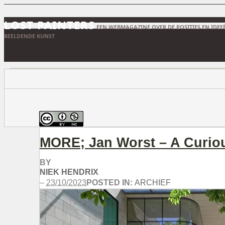
LOST PAINTERS
EEN WEBMAGAZINE OVER DE POSITIES EN IDEE
BEELDENDE KUNST
MORE; Jan Worst – A Curio
BY
NIEK HENDRIX
–
23/10/2023
POSTED IN:
ARCHIEF