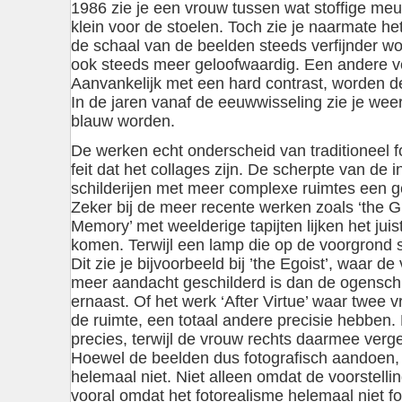
1986 zie je een vrouw tussen wat stoffige meube
klein voor de stoelen. Toch zie je naarmate he
de schaal van de beelden steeds verfijnder wo
ook steeds meer geloofwaardig. Een andere ver
Aanvankelijk met een hard contrast, worden de
In de jaren vanaf de eeuwwisseling zie je wee
blauw worden.
De werken echt onderscheid van traditioneel f
feit dat het collages zijn. De scherpte van de 
schilderijen met meer complexe ruimtes een g
Zeker bij de meer recente werken zoals ‘the G
Memory’ met weelderige tapijten lijken het juist 
komen. Terwijl een lamp die op de voorgrond sta
Dit zie je bijvoorbeeld bij ’the Egoist’, waar
meer aandacht geschilderd is dan de ogenschij
ernaast. Of het werk ‘After Virtue’ waar twee 
de ruimte, een totaal andere precisie hebben
precies, terwijl de vrouw rechts daarmee verge
Hoewel de beelden dus fotografisch aandoen, z
helemaal niet. Niet alleen omdat de voorstell
vooral omdat het fotorealisme helemaal niet fot