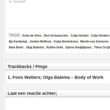
In "archief"
,
,
,
TAGS:
Anne de Vries
Ben Schumacher
Calla Henkel
Calla Henkel 
,
,
,
Ilja Karilampi
Jordan Wolfson
Katja Novitskova
Martin van Zomeren
,
,
,
,
Nina Beier
Olga Balema
Rubén Grilo
Spiros Hadjidjanos
Timur Si-Qi
Trackbacks / Pings
Fons Welters; Olga Balema – Body of Work
Laat een reactie achter;