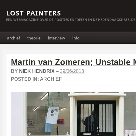
LOST PAINTERS
EEN WEBMAGAZINE OVER DE POSITIES EN IDEEËN IN DE HEDENDAAGSE BEELD
archief
theorie
interview
Info
Martin van Zomeren; Unstable 
BY
NIEK HENDRIX
–
29/06/2013
POSTED IN:
ARCHIEF