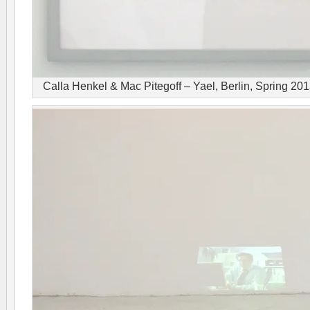
Calla Henkel & Mac Pitegoff – Yael, Berlin, Spring 201