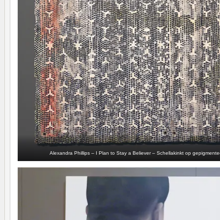
Alexandra Phillips – I Plan to Stay a Believer – Schellakinkt op gepigment