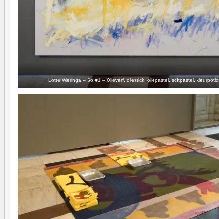
Lotte Wieringa – So #1 – Olieverf, oliestick, oliepastel, softpastel, kleurpot