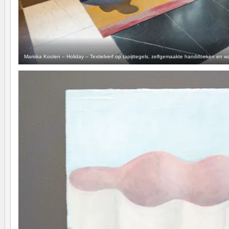
Mariska Koolen – Holiday – Textielverf op tapijttegels, zelfgemaakte handdoeken en 