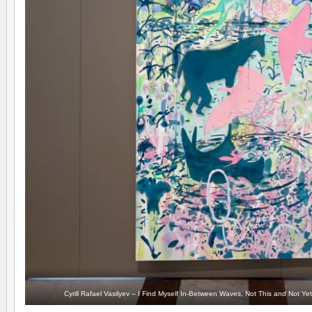
Cyrill Rafael Vasilyev – I Find Myself In-Between Waves, Not This and Not Y