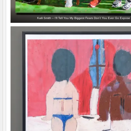
Kaili Smith – I’ll Tell You My Biggest Fears Don’t You Ever Go Expos