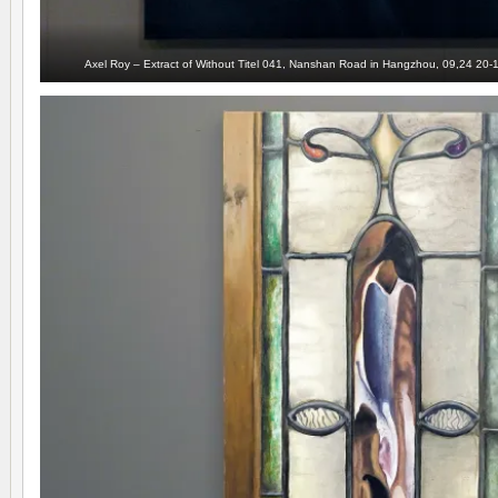
Axel Roy – Extract of Without Titel 041, Nanshan Road in Hangzhou, 09,24 20-10