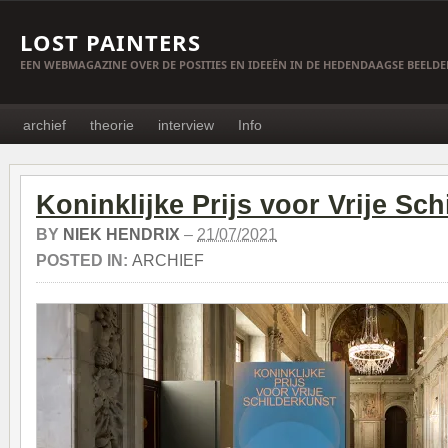
LOST PAINTERS
EEN WEBMAGAZINE OVER DE POSITIES EN IDEEËN IN DE HEDENDAAGSE BEELD
archief
theorie
interview
Info
Koninklijke Prijs voor Vrije Sc
BY
NIEK HENDRIX
–
21/07/2021
POSTED IN:
ARCHIEF