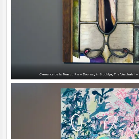
Clemence de la Tour du Pin – Doorway in Brooklyn, The Vestibule I –