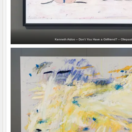
Kenneth Aidoo – Don’t You Have a Girlfriend? – Oliepast