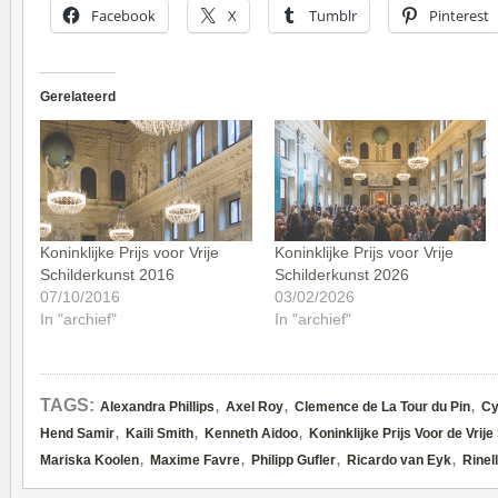
Facebook
X
Tumblr
Pinterest
Gerelateerd
Koninklijke Prijs voor Vrije
Koninklijke Prijs voor Vrije
Schilderkunst 2016
Schilderkunst 2026
07/10/2016
03/02/2026
In "archief"
In "archief"
,
,
,
TAGS:
Alexandra Phillips
Axel Roy
Clemence de La Tour du Pin
Cy
,
,
,
Hend Samir
Kaili Smith
Kenneth Aidoo
Koninklijke Prijs Voor de Vrij
,
,
,
,
Mariska Koolen
Maxime Favre
Philipp Gufler
Ricardo van Eyk
Rinel