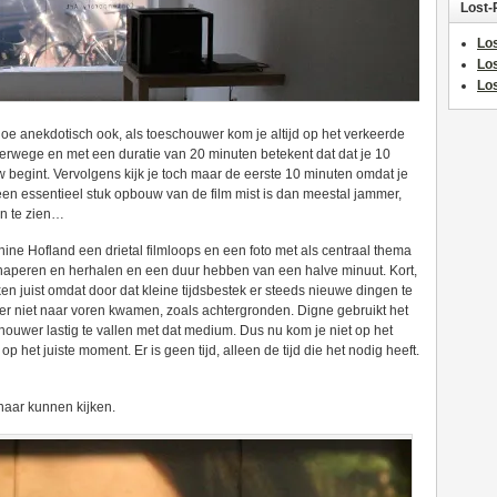
Lost-
Los
Lo
Los
oe anekdotisch ook, als toeschouwer kom je altijd op het verkeerde
verwege en met een duratie van 20 minuten betekent dat dat je 10
 begint. Vervolgens kijk je toch maar de eerste 10 minuten omdat je
j een essentieel stuk opbouw van de film mist is dan meestal jammer,
n te zien…
nine Hofland een drietal filmloops en een foto met als centraal thema
e haperen en herhalen en een duur hebben van een halve minuut. Kort,
en juist omdat door dat kleine tijdsbestek er steeds nieuwe dingen te
erder niet naar voren kwamen, zoals achtergronden. Digne gebruikt het
ouwer lastig te vallen met dat medium. Dus nu kom je niet op het
op het juiste moment. Er is geen tijd, alleen de tijd die het nodig heeft.
naar kunnen kijken.