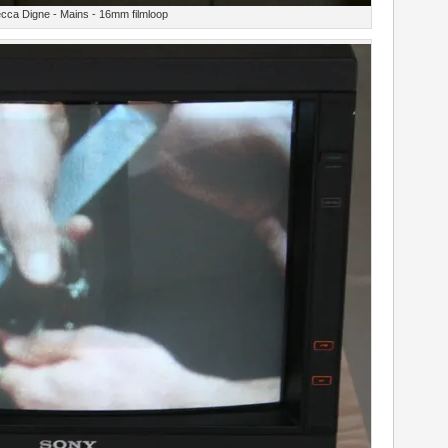
cca Digne - Mains - 16mm filmloop