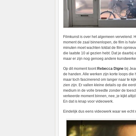
Filmkunst is over het algemeen vervelend. H
moment de zaal binnenlopen, de film is hal
minuten moet wachten totdat de film opnieuw
die laatste 10 al gezien hebt. Dat je daarbi
maar er zijn nog genoeg andere kunstwerke
Op dit moment toont
Rebecca Digne
bij Jea
de handen. Alle werken zijn korte loops di
maar toch fascinerend om langer naar te kijk
zien zijn. Er vallen kleine details op die e
medium in de volle breedte zonder de toesch
verkeerde moment binnen, nee, je kijkt altijd 
En dat is knap voor videowerk.
Eindelijk dus eens videowerk waar we echt 