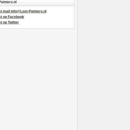
Painters.nl
t mail info@Lost-Painters.nl
st op Facebook
t op Twitter