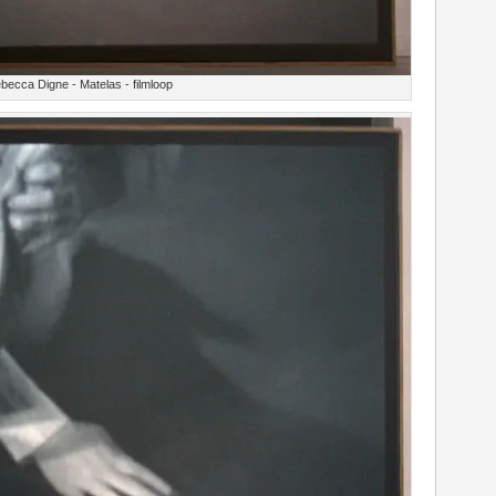
becca Digne - Matelas - filmloop