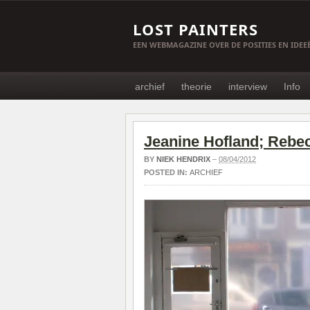
LOST PAINTERS
EEN WEBMAGAZINE OVER DE POSITIES EN IDE
archief
theorie
interview
Info
Jeanine Hofland; Rebe
BY
NIEK HENDRIX
–
08/04/2012
POSTED IN:
ARCHIEF