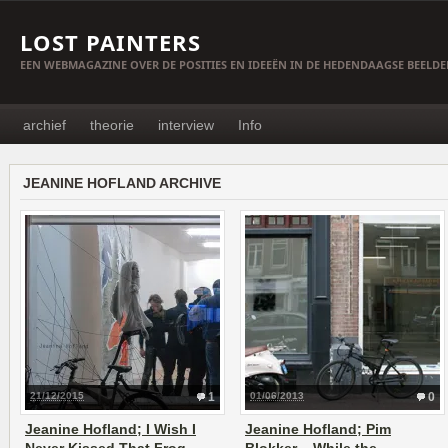
LOST PAINTERS
EEN WEBMAGAZINE OVER DE POSITIES EN IDEEËN IN DE HEDENDAAGSE BEELD
archief
theorie
interview
Info
JEANINE HOFLAND ARCHIVE
21/12/2015
1
01/06/2013
0
Jeanine Hofland; I Wish I
Jeanine Hofland; Pim