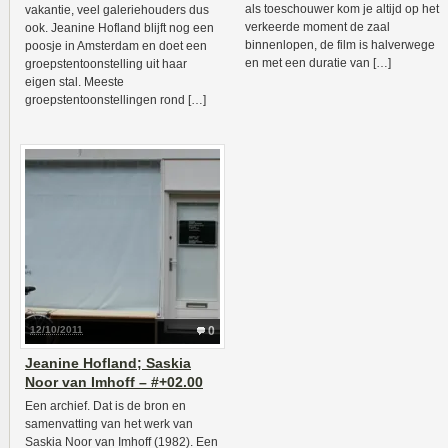
als toeschouwer kom je altijd op het
vakantie, veel galeriehouders dus
verkeerde moment de zaal
ook. Jeanine Hofland blijft nog een
binnenlopen, de film is halverwege
poosje in Amsterdam en doet een
en met een duratie van […]
groepstentoonstelling uit haar
eigen stal. Meeste
groepstentoonstellingen rond […]
12/10/2011
0
Jeanine Hofland; Saskia
Noor van Imhoff – #+02.00
Een archief. Dat is de bron en
samenvatting van het werk van
Saskia Noor van Imhoff (1982). Een