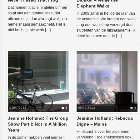
Never Kissed That Frog
Blokker – While the
Elephant Walks
Dat moment dat je je atelier binnen
stapt met een geniaal idee, dat
In 2009 zat ik in het derde jaar van
uitvoert en je dan afvraagt wat je in
de academie. We kregen een week
hemelsnaam gemaakt hebt. Het is
lang een workshop verzorgd door
niet het briljante werk […]
studenten van de rijksakademie. Ik
deed toen mee aan de […]
23/07/2012
3
08/04/2012
0
Jeanine Hofland; The Group
Jeanine Hofland; Rebecca
Show Part I: Not In A Million
Digne – Mains
Years
Filmkunst is over het algemeen
vervelend. Hoe anekdotisch ook,
In de zomer hebben veel mensen