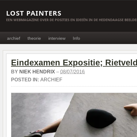
LOST PAINTERS
EEN WEBMAGAZINE OVER DE POSITIES EN IDEEËN IN DE HEDENDAAGSE BEELD
archief
theorie
interview
Info
Eindexamen Expositie; Rietve
BY
NIEK HENDRIX
–
08/07/2016
POSTED IN:
ARCHIEF