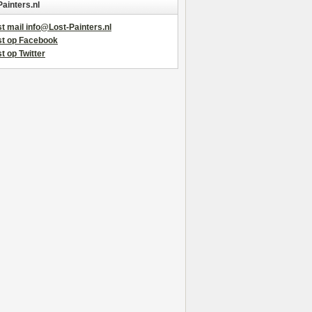
Painters.nl
t mail info@Lost-Painters.nl
st op Facebook
t op Twitter