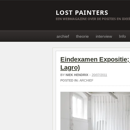
LOST PAINTERS
EEN WEBMAGAZINE OVER DE POSITIES EN IDE
archief
theorie
interview
Info
Eindexamen Expositie; 
Lagro)
BY
NIEK HENDRIX
–
20/07/2011
POSTED IN:
ARCHIEF