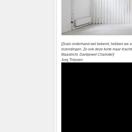
[Zoals onderhand wel bekend, hebben we zelf
inzendingen. Zo ook deze korte maar kracht
Maastricht. Dankjewel Charlotte!]
Jorg Thijssen