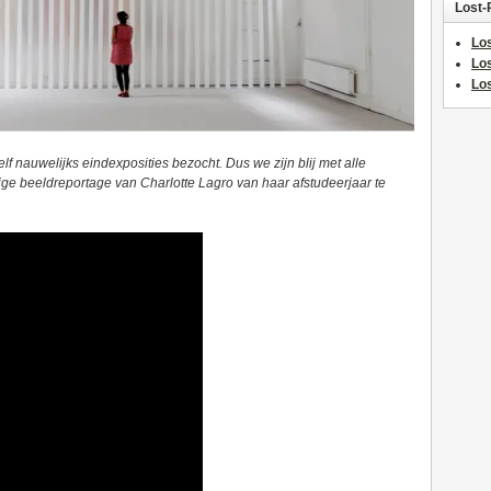
Lost-
Los
Lo
Los
 nauwelijks eindexposities bezocht. Dus we zijn blij met alle
ige beeldreportage van Charlotte Lagro van haar afstudeerjaar te