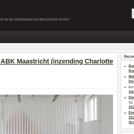
EËN IN DE HEDENDAAGSE BEELDENDE KUNST
Recen
ABK Maastricht (inzending Charlotte
Ro
Ro
Ni
De
kun
AK
Ei
op
20
Ei
20
Gr