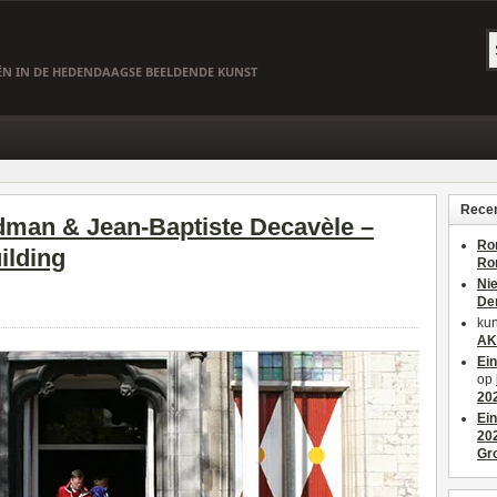
EËN IN DE HEDENDAAGSE BEELDENDE KUNST
Recen
dman & Jean-Baptiste Decavèle –
Ro
ilding
Ro
Ni
De
kun
AK
Ei
op
20
Ei
20
Gr