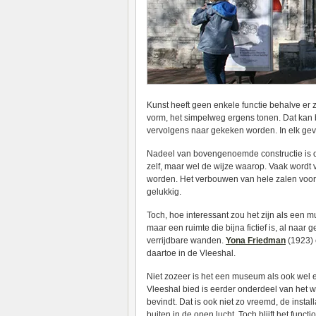
Kunst heeft geen enkele functie behalve er zi
vorm, het simpelweg ergens tonen. Dat kan b
vervolgens naar gekeken worden. In elk geval
Nadeel van bovengenoemde constructie is dat
zelf, maar wel de wijze waarop. Vaak wordt
worden. Het verbouwen van hele zalen voor 
gelukkig.
Toch, hoe interessant zou het zijn als een 
maar een ruimte die bijna fictief is, al na
verrijdbare wanden.
Yona Friedman
(1923)
daartoe in de Vleeshal.
Niet zozeer is het een museum als ook wel 
Vleeshal bied is eerder onderdeel van het w
bevindt. Dat is ook niet zo vreemd, de instal
buiten in de open lucht. Toch blijft het fun