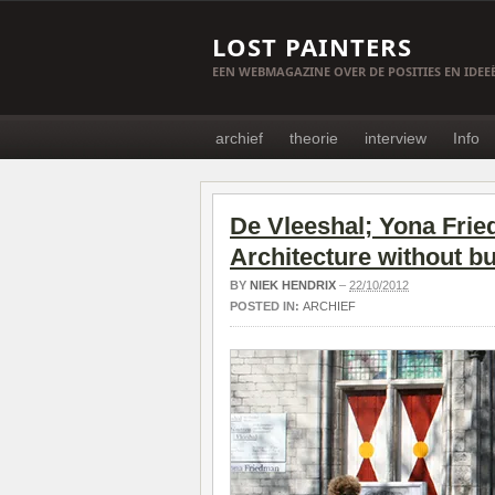
LOST PAINTERS
EEN WEBMAGAZINE OVER DE POSITIES EN IDE
archief
theorie
interview
Info
De Vleeshal; Yona Frie
Architecture without bu
BY
NIEK HENDRIX
–
22/10/2012
POSTED IN:
ARCHIEF