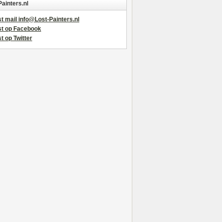
Painters.nl
t mail info@Lost-Painters.nl
st op Facebook
t op Twitter