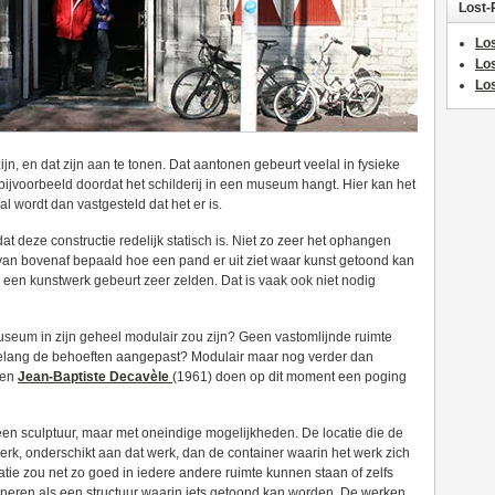
Lost-
Los
Lo
Los
jn, en dat zijn aan te tonen. Dat aantonen gebeurt veelal in fysieke
ijvoorbeeld doordat het schilderij in een museum hangt. Hier kan het
 wordt dan vastgesteld dat het er is.
 deze constructie redelijk statisch is. Niet zo zeer het ophangen
 van bovenaf bepaald hoe een pand er uit ziet waar kunst getoond kan
een kunstwerk gebeurt zeer zelden. Dat is vaak ook niet nodig
museum in zijn geheel modulair zou zijn? Geen vastomlijnde ruimte
ar gelang de behoeften aangepast? Modulair maar nog verder dan
 en
Jean-Baptiste Decavèle
(1961) doen op dit moment een poging
een sculptuur, maar met oneindige mogelijkheden. De locatie die de
erk, onderschikt aan dat werk, dan de container waarin het werk zich
latie zou net zo goed in iedere andere ruimte kunnen staan of zelfs
ctioneren als een structuur waarin iets getoond kan worden. De werken