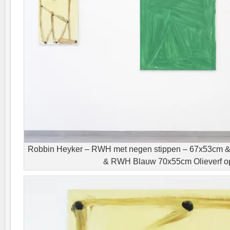
Robbin Heyker – RWH met negen stippen – 67x53cm
& RWH Blauw 70x55cm Olieverf o