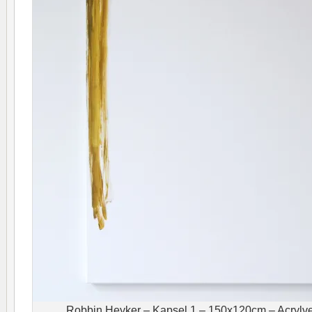
Robbin Heyker – Kapsel 1 – 150x120cm – Acrylver