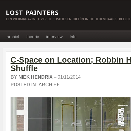
LOST PAINTERS
EEN WEBMAGAZINE OVER DE POSITIES EN IDEEËN IN DE HEDENDAAGSE BEELD
archief
theorie
interview
Info
C-Space on Location; Robbin H
Shuffle
BY
NIEK HENDRIX
–
01/11/2014
POSTED IN:
ARCHIEF