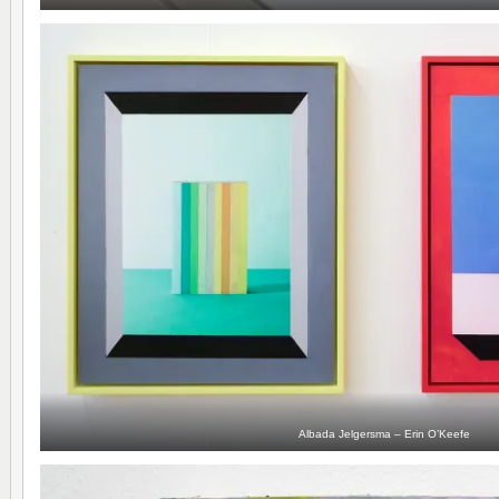
Albada Jelgersma – Erin O’Keefe