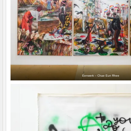
Eenwerk – Chae Eun Rhee