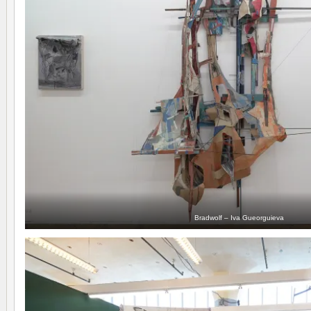
Bradwolf – Iva Gueorguieva