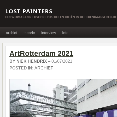
LOST PAINTERS
EEN WEBMAGAZINE OVER DE POSITIES EN IDEEËN IN DE HEDENDAAGSE BEELD
archief
theorie
interview
Info
ArtRotterdam 2021
BY
NIEK HENDRIX
–
01/07/2021
POSTED IN:
ARCHIEF