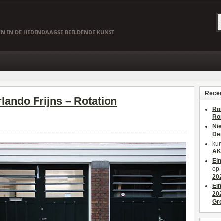
EËN IN DE HEDENDAAGSE BEELDENDE KUNST
Recen
Orlando Frijns – Rotation
Ro
Ro
Ni
De
kun
AK
Ei
op
20
Ei
20
Gr