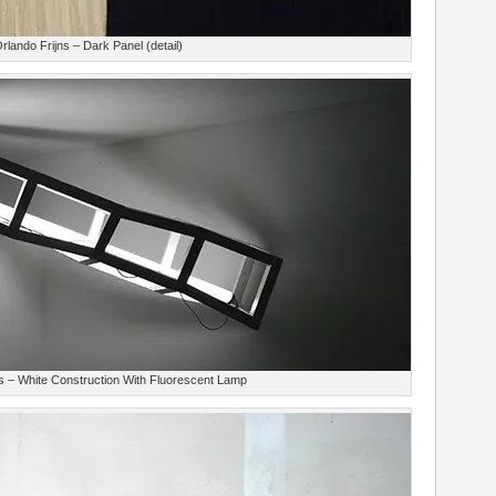
 Orlando Frijns – Dark Panel (detail)
jns – White Construction With Fluorescent Lamp