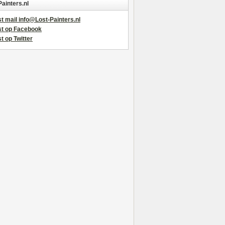
Painters.nl
t mail info@Lost-Painters.nl
st op Facebook
t op Twitter