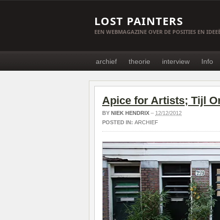
LOST PAINTERS
EEN WEBMAGAZINE OVER DE POSITIES EN IDE
archief
theorie
interview
Info
Apice for Artists; Tijl 
BY
NIEK HENDRIX
–
12/12/2012
POSTED IN:
ARCHIEF