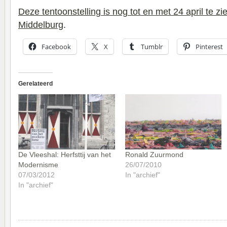
Deze tentoonstelling is nog tot en met 24 april te zi
Middelburg
.
Facebook
X
Tumblr
Pinterest
Gerelateerd
De Vleeshal: Herfsttij van het
Ronald Zuurmond
Modernisme
26/07/2010
07/03/2012
In "archief"
In "archief"