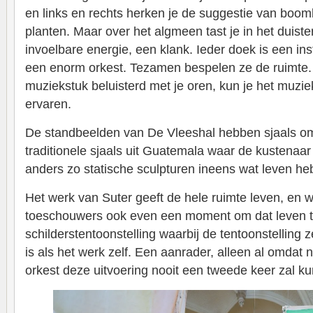
en links en rechts herken je de suggestie van boo
planten. Maar over het algmeen tast je in het duiste
invoelbare energie, een klank. Ieder doek is een i
een enorm orkest. Tezamen bespelen ze de ruimte.
muziekstuk beluisterd met je oren, kun je het muziek
ervaren.
De standbeelden van De Vleeshal hebben sjaals om
traditionele sjaals uit Guatemala waar de kustenaa
anders zo statische sculpturen ineens wat leven h
Het werk van Suter geeft de hele ruimte leven, en we
toeschouwers ook even een moment om dat leven t
schilderstentoonstelling waarbij de tentoonstelling z
is als het werk zelf. Een aanrader, alleen al omdat 
orkest deze uitvoering nooit een tweede keer zal k