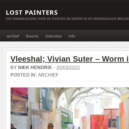
LOST PAINTERS
EEN WEBMAGAZINE OVER DE POSITIES EN IDEEËN IN DE HEDENDAAGSE BEELD
archief
theorie
interview
Info
Vleeshal; Vivian Suter – Worm 
BY
NIEK HENDRIX
–
05/03/2022
POSTED IN:
ARCHIEF