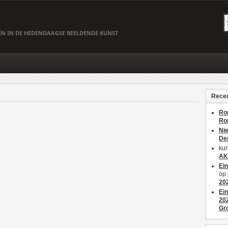
EËN IN DE HEDENDAAGSE BEELDENDE KUNST
Recen
Ro
Ro
Ni
De
kun
AK
Ei
op
20
Ei
20
Gr