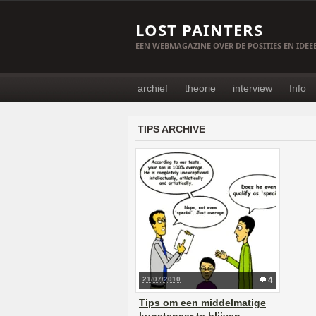
LOST PAINTERS
EEN WEBMAGAZINE OVER DE POSITIES EN IDE
archief
theorie
interview
Info
TIPS ARCHIVE
21/07/2010
4
Tips om een middelmatige