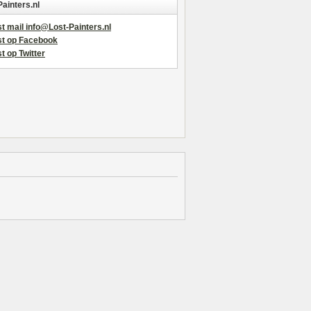
Painters.nl
t mail info@Lost-Painters.nl
st op Facebook
t op Twitter