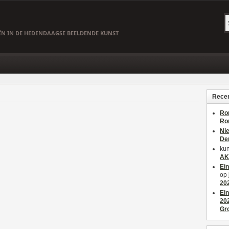
EËN IN DE HEDENDAAGSE BEELDENDE KUNST
Recen
Ro
Ro
Ni
De
kun
AK
Ei
op
20
Ei
20
Gr