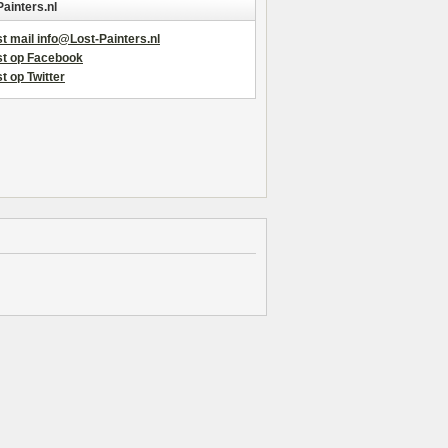
Painters.nl
t mail info@Lost-Painters.nl
st op Facebook
t op Twitter