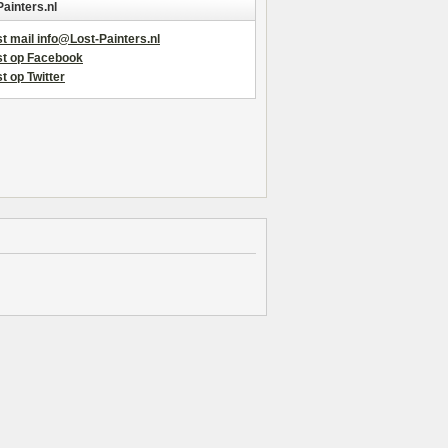
Painters.nl
t mail info@Lost-Painters.nl
st op Facebook
t op Twitter