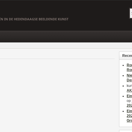
EËN IN DE HEDENDAAGSE BEELDENDE KUNST
Recen
Ro
Ro
Ni
De
kun
AK
Ei
op
20
Ei
20
Gr