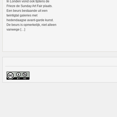
In Londen vond ook tijdens de
Frieze de Sunday Art Fair plaats.
Een beurs bestaande uit een
twintigtal galeries met
hedendaagse avant-garde kunst.
De beurs is opmerkelijk, niet alleen
vanwege […]