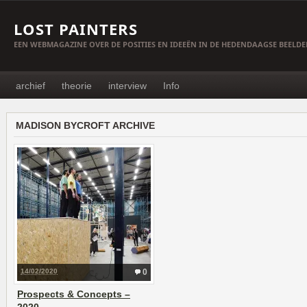
LOST PAINTERS
EEN WEBMAGAZINE OVER DE POSITIES EN IDEEËN IN DE HEDENDAAGSE BEELD
archief
theorie
interview
Info
MADISON BYCROFT ARCHIVE
14/02/2020
0
Prospects & Concepts –