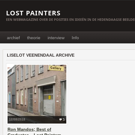
LOST PAINTERS
EEN WEBMAGAZINE OVER DE POSITIES EN IDEEËN IN DE HEDENDAAGSE BEELD
archief
theorie
interview
Info
LISELOT VEENENDAAL ARCHIVE
12/08/2016
3
Ron Mandos; Best of