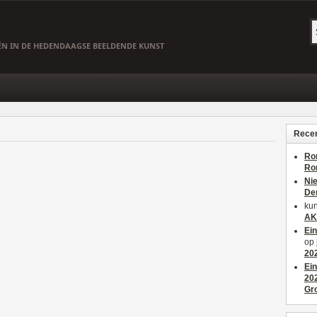
EËN IN DE HEDENDAAGSE BEELDENDE KUNST
Recen
Ro
Ro
Ni
De
kun
AK
Ei
op
20
Ei
20
Gr