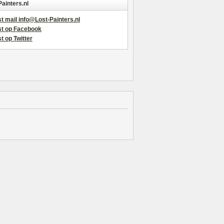
Painters.nl
t mail info@Lost-Painters.nl
st op Facebook
t op Twitter