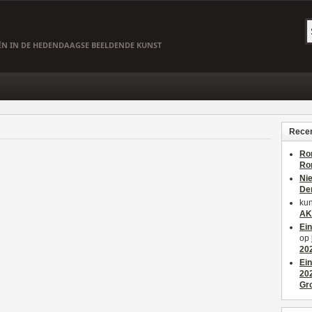
EËN IN DE HEDENDAAGSE BEELDENDE KUNST
Recen
Ro
Ro
Ni
De
kun
AK
Ei
op
20
Ei
20
Gr