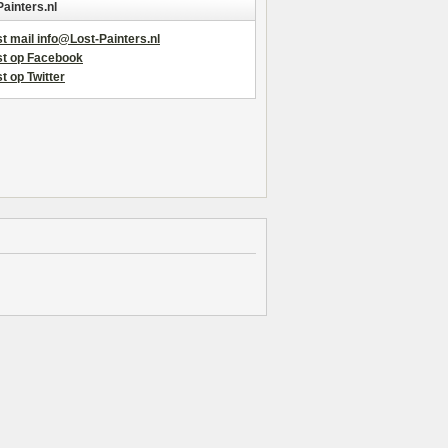
Painters.nl
t mail info@Lost-Painters.nl
st op Facebook
t op Twitter